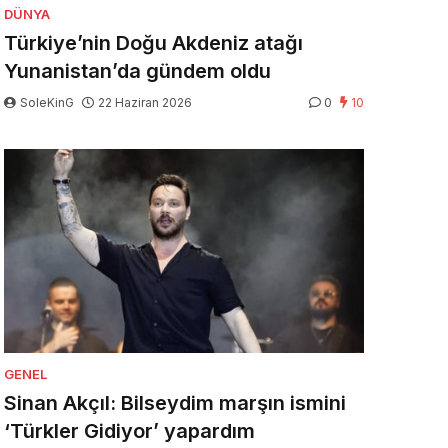
DÜNYA
Türkiye’nin Doğu Akdeniz atağı
Yunanistan’da gündem oldu
SoleKinG
22 Haziran 2026
0
10
GENEL
Sinan Akçıl: Bilseydim marşın ismini
‘Türkler Gidiyor’ yapardım