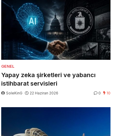
GENEL
Yapay zeka şirketleri ve yabancı
istihbarat servisleri
SoleKinG
22 Haziran 2026
0
10