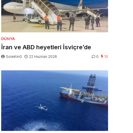
DÜNYA
İran ve ABD heyetleri İsviçre’de
SoleKinG
22 Haziran 2026
0
10