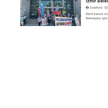
İzmir Bele
SoleKinG
Kenti kaosa sü
Belediyesi işt
emekçinin işte
süreç resmen b