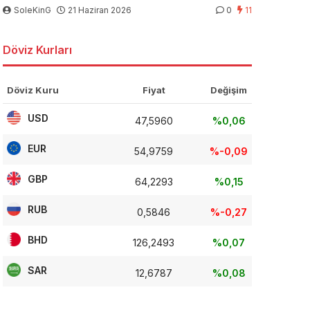
SoleKinG
21 Haziran 2026
0
11
Döviz Kurları
Döviz Kuru
Fiyat
Değişim
USD
47,5960
%0,06
EUR
54,9759
%-0,09
GBP
64,2293
%0,15
RUB
0,5846
%-0,27
BHD
126,2493
%0,07
SAR
12,6787
%0,08