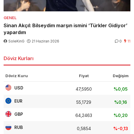
GENEL
Sinan Akçıl: Bilseydim marşın ismini ‘Türkler Gidiyor’
yapardım
SoleKinG
21 Haziran 2026
0
11
Döviz Kurları
Döviz Kuru
Fiyat
Değişim
USD
47,5950
%0,05
EUR
55,1729
%0,16
GBP
64,2463
%0,20
RUB
0,5854
%-0,13