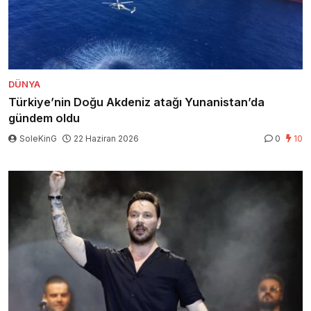
DÜNYA
Türkiye’nin Doğu Akdeniz atağı Yunanistan’da
gündem oldu
SoleKinG
22 Haziran 2026
0
10