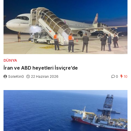
DÜNYA
İran ve ABD heyetleri İsviçre’de
SoleKinG
22 Haziran 2026
0
10