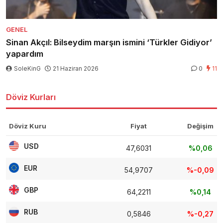
GENEL
Sinan Akçıl: Bilseydim marşın ismini ‘Türkler Gidiyor’
yapardım
SoleKinG
21 Haziran 2026
0
11
Döviz Kurları
Döviz Kuru
Fiyat
Değişim
USD
47,6031
%0,06
EUR
54,9707
%-0,09
GBP
64,2211
%0,14
RUB
0,5846
%-0,27