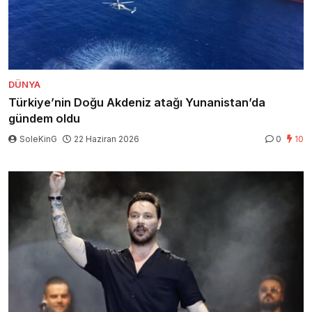
DÜNYA
Türkiye’nin Doğu Akdeniz atağı Yunanistan’da
gündem oldu
SoleKinG
22 Haziran 2026
0
10