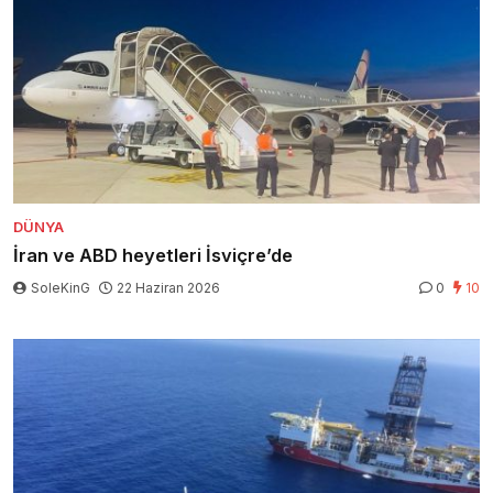
DÜNYA
İran ve ABD heyetleri İsviçre’de
SoleKinG
22 Haziran 2026
0
10