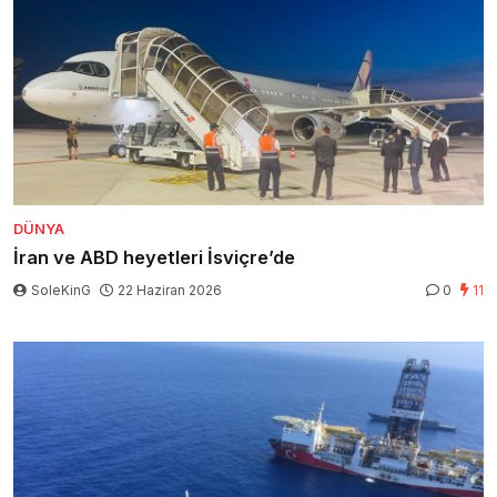
DÜNYA
İran ve ABD heyetleri İsviçre’de
SoleKinG
22 Haziran 2026
0
11