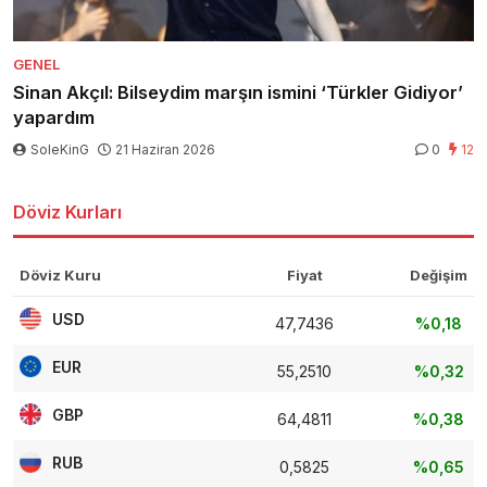
GENEL
Sinan Akçıl: Bilseydim marşın ismini ‘Türkler Gidiyor’
yapardım
SoleKinG
21 Haziran 2026
0
12
Döviz Kurları
Döviz Kuru
Fiyat
Değişim
USD
47,7436
%0,18
EUR
55,2510
%0,32
GBP
64,4811
%0,38
RUB
0,5825
%0,65