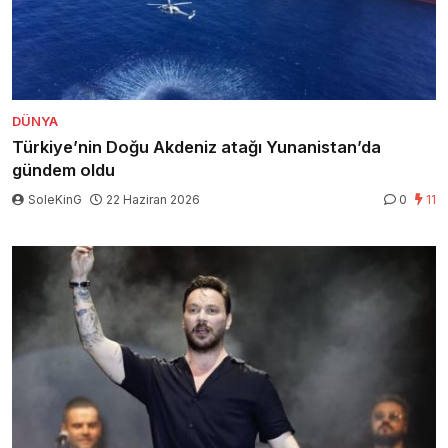
DÜNYA
Türkiye’nin Doğu Akdeniz atağı Yunanistan’da
gündem oldu
SoleKinG
22 Haziran 2026
0
11