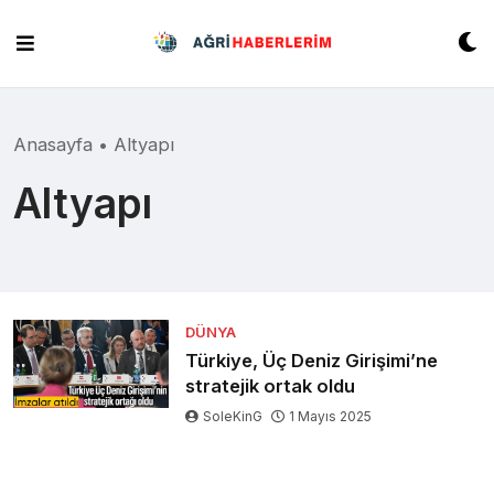
Skip
to
content
Anasayfa
•
Altyapı
Altyapı
DÜNYA
Türkiye, Üç Deniz Girişimi’ne
stratejik ortak oldu
SoleKinG
1 Mayıs 2025