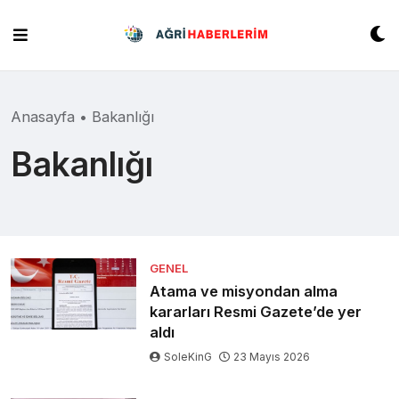
Skip
to
content
Anasayfa
•
Bakanlığı
Bakanlığı
GENEL
Atama ve misyondan alma
kararları Resmi Gazete’de yer
aldı
SoleKinG
23 Mayıs 2026