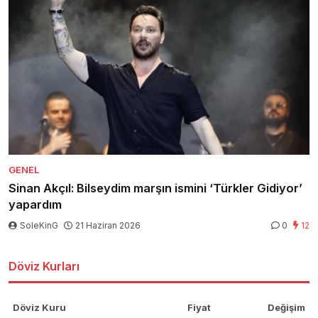
GENEL
Sinan Akçıl: Bilseydim marşın ismini ‘Türkler Gidiyor’
yapardım
SoleKinG
21 Haziran 2026
0
12
Döviz Kurları
Döviz Kuru
Fiyat
Değişim