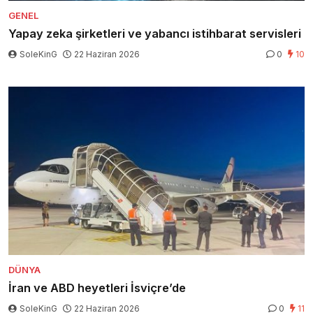
GENEL
Yapay zeka şirketleri ve yabancı istihbarat servisleri
SoleKinG
22 Haziran 2026
0
10
DÜNYA
İran ve ABD heyetleri İsviçre’de
SoleKinG
22 Haziran 2026
0
11