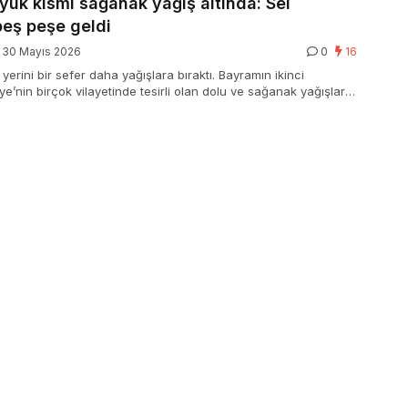
ük kısmı sağanak yağış altında: Sel
peş peşe geldi
30 Mayıs 2026
0
16
yerini bir sefer daha yağışlara bıraktı. Bayramın ikinci
e’nin birçok vilayetinde tesirli olan dolu ve sağanak yağışlar
etkilerken, tarım yerleri de ziyan gördü.