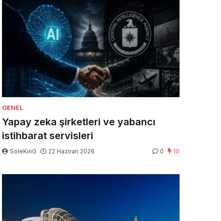
GENEL
Yapay zeka şirketleri ve yabancı
istihbarat servisleri
SoleKinG
22 Haziran 2026
0
10