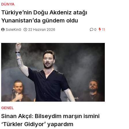
DÜNYA
Türkiye’nin Doğu Akdeniz atağı
Yunanistan’da gündem oldu
SoleKinG
22 Haziran 2026
0
11
GENEL
Sinan Akçıl: Bilseydim marşın ismini
‘Türkler Gidiyor’ yapardım