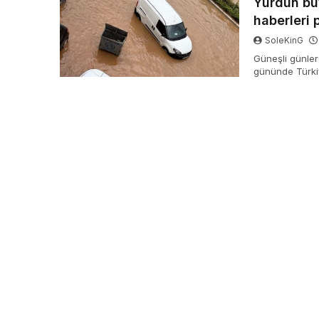
Yurdun büy
haberleri 
SoleKinG
Güneşli günler 
gününde Türkiy
hayatı olumsuz 