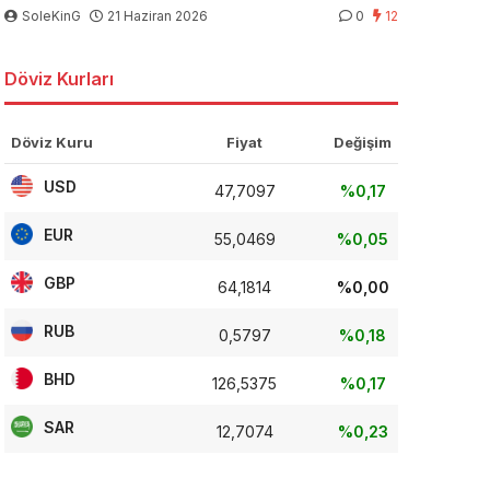
SoleKinG
21 Haziran 2026
0
12
Döviz Kurları
Döviz Kuru
Fiyat
Değişim
USD
47,7097
%0,17
EUR
55,0469
%0,05
GBP
64,1814
%0,00
RUB
0,5797
%0,18
BHD
126,5375
%0,17
SAR
12,7074
%0,23