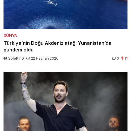
DÜNYA
Türkiye’nin Doğu Akdeniz atağı Yunanistan’da
gündem oldu
SoleKinG
22 Haziran 2026
0
11