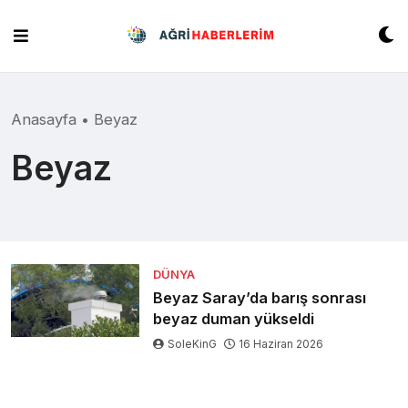
Skip
to
content
Anasayfa
•
Beyaz
Beyaz
DÜNYA
Beyaz Saray’da barış sonrası
beyaz duman yükseldi
SoleKinG
16 Haziran 2026