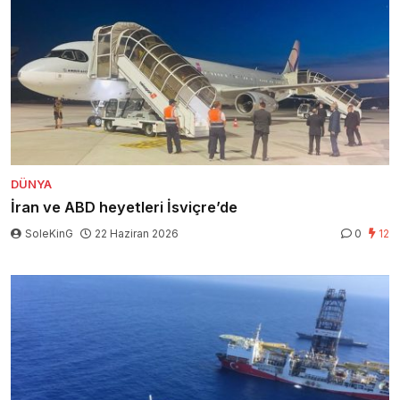
DÜNYA
İran ve ABD heyetleri İsviçre’de
SoleKinG
22 Haziran 2026
0
12