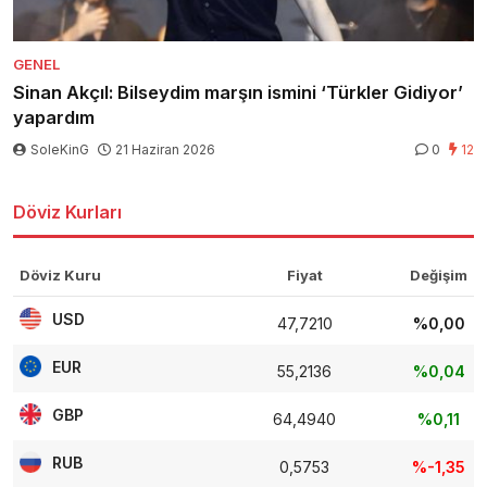
GENEL
Sinan Akçıl: Bilseydim marşın ismini ‘Türkler Gidiyor’
yapardım
SoleKinG
21 Haziran 2026
0
12
Döviz Kurları
Döviz Kuru
Fiyat
Değişim
USD
47,7210
%0,00
EUR
55,2136
%0,04
GBP
64,4940
%0,11
RUB
0,5753
%-1,35