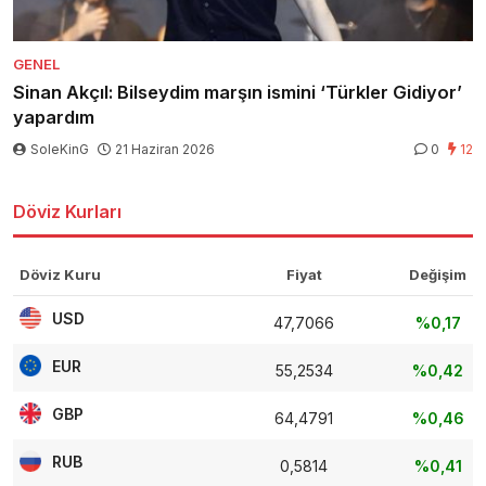
GENEL
Sinan Akçıl: Bilseydim marşın ismini ‘Türkler Gidiyor’
yapardım
SoleKinG
21 Haziran 2026
0
12
Döviz Kurları
Döviz Kuru
Fiyat
Değişim
USD
47,7066
%0,17
EUR
55,2534
%0,42
GBP
64,4791
%0,46
RUB
0,5814
%0,41