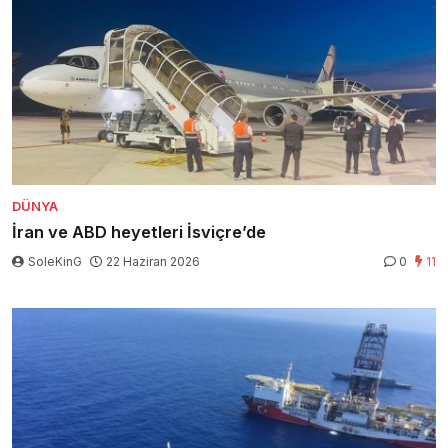
DÜNYA
İran ve ABD heyetleri İsviçre’de
SoleKinG
22 Haziran 2026
0
11