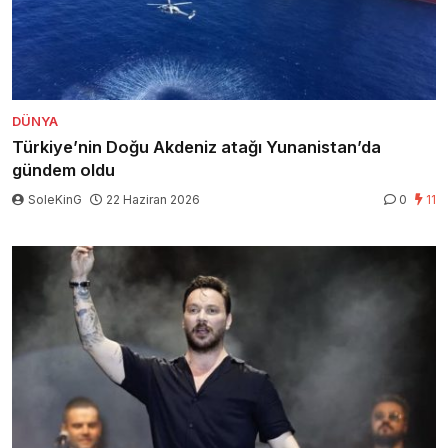
DÜNYA
Türkiye’nin Doğu Akdeniz atağı Yunanistan’da
gündem oldu
SoleKinG
22 Haziran 2026
0
11