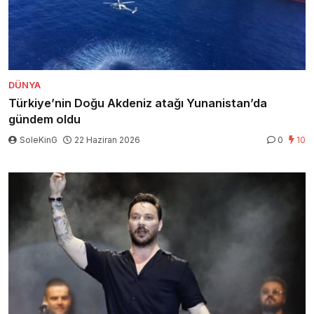
DÜNYA
Türkiye’nin Doğu Akdeniz atağı Yunanistan’da
gündem oldu
SoleKinG
22 Haziran 2026
0
10