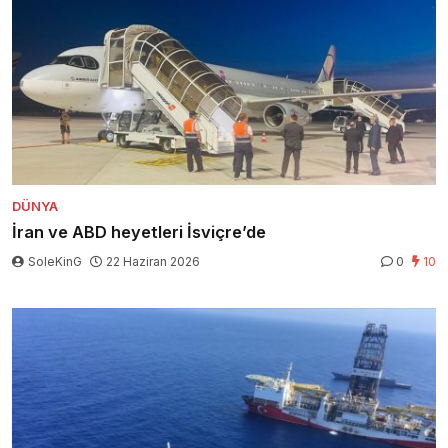
DÜNYA
İran ve ABD heyetleri İsviçre’de
SoleKinG
22 Haziran 2026
0
10