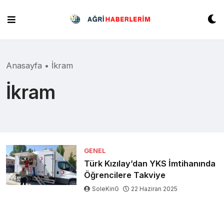
Skip
to
content
Anasayfa
•
İkram
İkram
GENEL
Türk Kızılay’dan YKS İmtihanında
Öğrencilere Takviye
SoleKinG
22 Haziran 2025