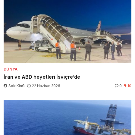
DÜNYA
İran ve ABD heyetleri İsviçre’de
SoleKinG
22 Haziran 2026
0
10