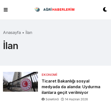
Skip
to
content
Anasayfa
•
İlan
İlan
EKONOMI
Ticaret Bakanlığı sosyal
medyada da alanda: Uydurma
ilanlara geçit verilmiyor
SoleKinG
14 Haziran 2026