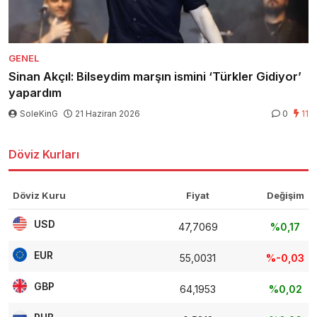
GENEL
Sinan Akçıl: Bilseydim marşın ismini ‘Türkler Gidiyor’
yapardım
SoleKinG
21 Haziran 2026
0
11
Döviz Kurları
Döviz Kuru
Fiyat
Değişim
USD
47,7069
%0,17
EUR
55,0031
%-0,03
GBP
64,1953
%0,02