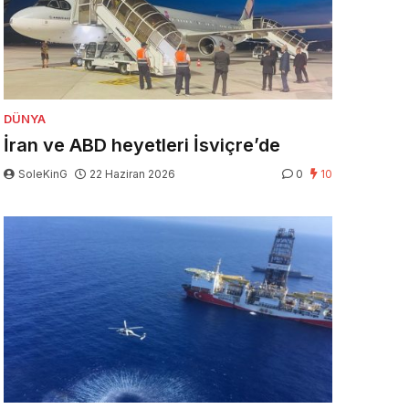
DÜNYA
İran ve ABD heyetleri İsviçre’de
SoleKinG
22 Haziran 2026
0
10