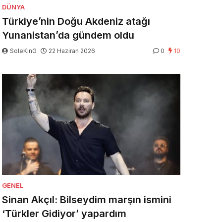
DÜNYA
Türkiye’nin Doğu Akdeniz atağı
Yunanistan’da gündem oldu
SoleKinG
22 Haziran 2026
0
10
GENEL
Sinan Akçıl: Bilseydim marşın ismini
‘Türkler Gidiyor’ yapardım