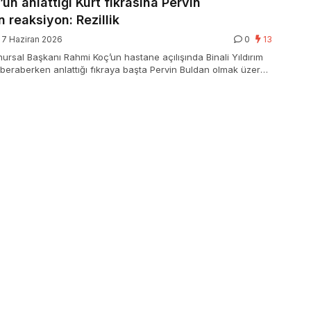
un anlattığı Kürt fıkrasına Pervin
 reaksiyon: Rezillik
7 Haziran 2026
0
13
ursal Başkanı Rahmi Koç’un hastane açılışında Binali Yıldırım
e beraberken anlattığı fıkraya başta Pervin Buldan olmak üzere
esinden reaksiyon geldi.