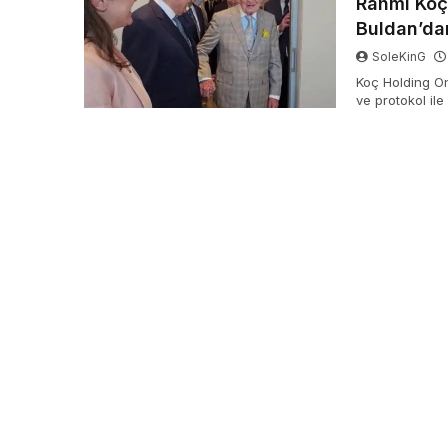
Rahmi Koç’
Buldan’dan
SoleKinG
Koç Holding On
ve protokol il
DEM Parti ceph