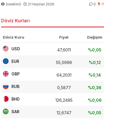
SoleKinG
21 Haziran 2026
0
11
Döviz Kurları
Döviz Kuru
Fiyat
Değişim
USD
47,6011
%0,05
EUR
55,0996
%0,12
GBP
64,2031
%0,14
RUB
0,5877
%0,36
BHD
126,2495
%0,06
SAR
12,6747
%0,05