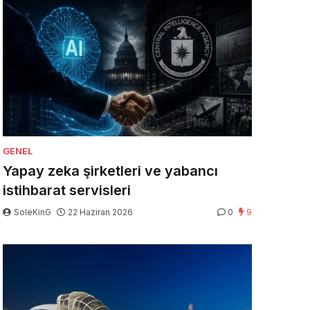
GENEL
Yapay zeka şirketleri ve yabancı
istihbarat servisleri
SoleKinG
22 Haziran 2026
0
9