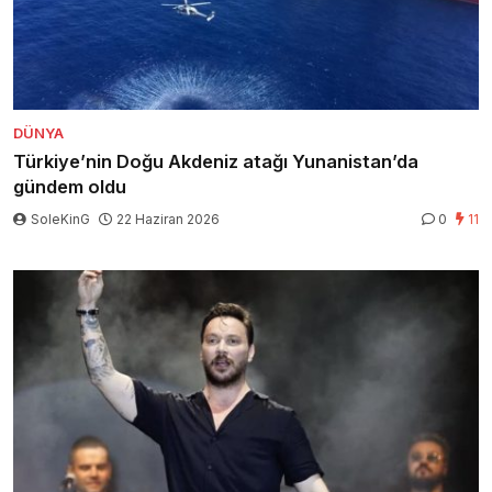
DÜNYA
Türkiye’nin Doğu Akdeniz atağı Yunanistan’da
gündem oldu
SoleKinG
22 Haziran 2026
0
11