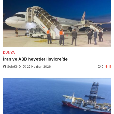
DÜNYA
İran ve ABD heyetleri İsviçre’de
SoleKinG
22 Haziran 2026
0
11