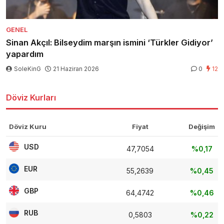
GENEL
Sinan Akçıl: Bilseydim marşın ismini ‘Türkler Gidiyor’
yapardım
SoleKinG
21 Haziran 2026
0
12
Döviz Kurları
Döviz Kuru
Fiyat
Değişim
USD
47,7054
%0,17
EUR
55,2639
%0,45
GBP
64,4742
%0,46
RUB
0,5803
%0,22