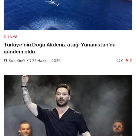
DÜNYA
Türkiye’nin Doğu Akdeniz atağı Yunanistan’da
gündem oldu
SoleKinG
22 Haziran 2026
0
11