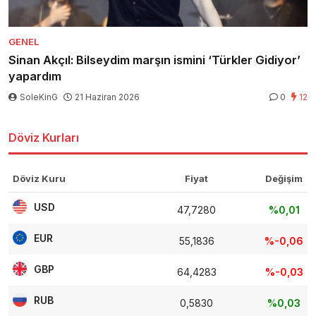
GENEL
Sinan Akçıl: Bilseydim marşın ismini ‘Türkler Gidiyor’
yapardım
SoleKinG
21 Haziran 2026
0
12
Döviz Kurları
Döviz Kuru
Fiyat
Değişim
USD
47,7280
%0,01
EUR
55,1836
%-0,06
GBP
64,4283
%-0,03
RUB
0,5830
%0,03