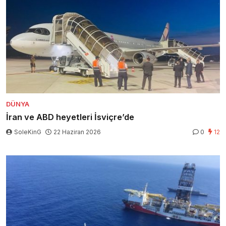
DÜNYA
İran ve ABD heyetleri İsviçre’de
SoleKinG
22 Haziran 2026
0
12