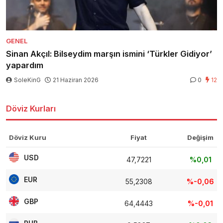
GENEL
Sinan Akçıl: Bilseydim marşın ismini ‘Türkler Gidiyor’
yapardım
SoleKinG
21 Haziran 2026
0
12
Döviz Kurları
Döviz Kuru
Fiyat
Değişim
USD
47,7221
%0,01
EUR
55,2308
%-0,06
GBP
64,4443
%-0,01