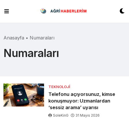
Skip
to
content
Anasayfa
•
Numaraları
Numaraları
TEKNOLOJI
Telefonu açıyorsunuz, kimse
konuşmuyor: Uzmanlardan
‘sessiz arama’ uyarısı
SoleKinG
31 Mayıs 2026