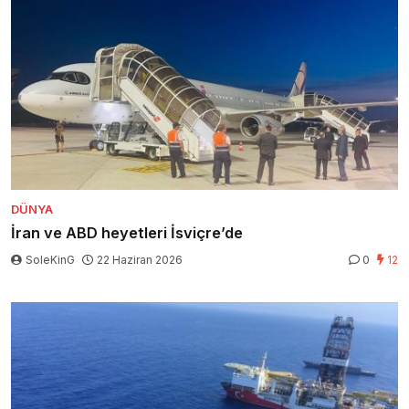
DÜNYA
İran ve ABD heyetleri İsviçre’de
SoleKinG
22 Haziran 2026
0
12