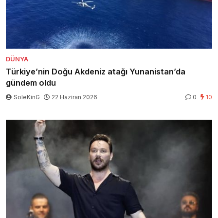
DÜNYA
Türkiye’nin Doğu Akdeniz atağı Yunanistan’da
gündem oldu
SoleKinG
22 Haziran 2026
0
10