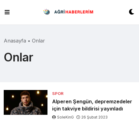
Skip
to
content
Anasayfa
•
Onlar
Onlar
SPOR
Alperen Şengün, depremzedeler
için takviye bildirisi yayınladı
SoleKinG
26 Şubat 2023