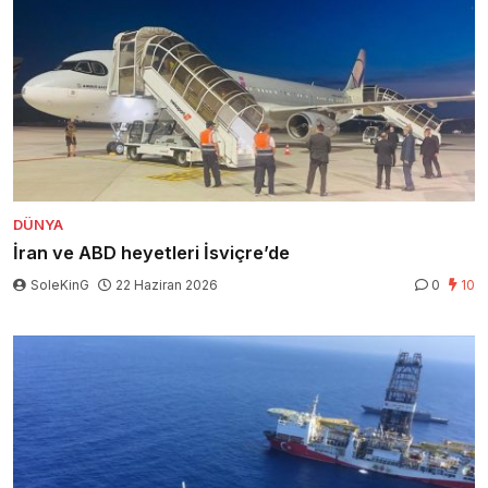
DÜNYA
İran ve ABD heyetleri İsviçre’de
SoleKinG
22 Haziran 2026
0
10