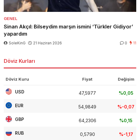
GENEL
Sinan Akçıl: Bilseydim marşın ismini ‘Türkler Gidiyor’
yapardım
SoleKinG
21 Haziran 2026
0
11
Döviz Kurları
Döviz Kuru
Fiyat
Değişim
USD
47,5977
%0,05
EUR
54,9849
%-0,07
GBP
64,2306
%0,15
RUB
0,5790
%-1,17