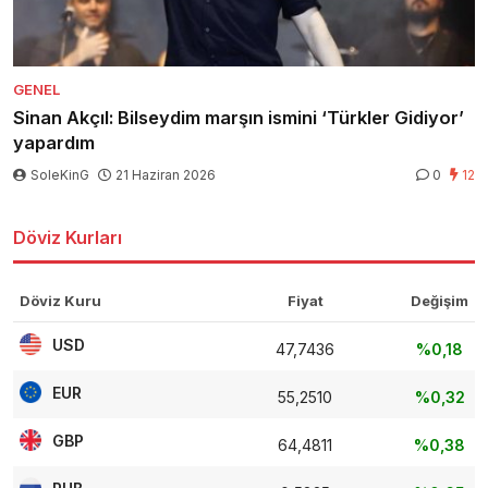
GENEL
Sinan Akçıl: Bilseydim marşın ismini ‘Türkler Gidiyor’
yapardım
SoleKinG
21 Haziran 2026
0
12
Döviz Kurları
Döviz Kuru
Fiyat
Değişim
USD
47,7436
%0,18
EUR
55,2510
%0,32
GBP
64,4811
%0,38