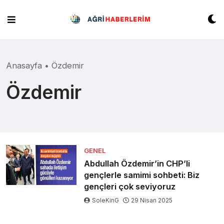
Skip
to
content
Anasayfa
•
Özdemir
Özdemir
GENEL
Abdullah Özdemir’in CHP’li
gençlerle samimi sohbeti: Biz
gençleri çok seviyoruz
SoleKinG
29 Nisan 2025