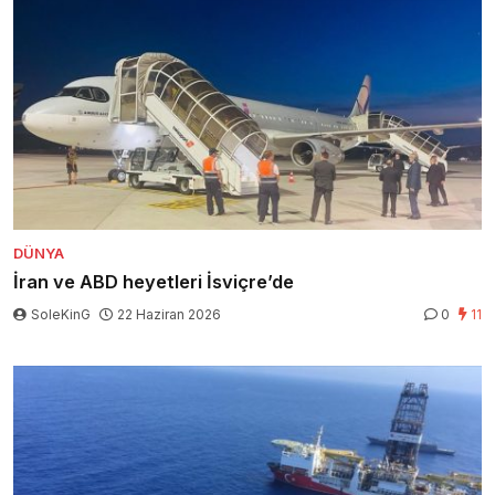
DÜNYA
İran ve ABD heyetleri İsviçre’de
SoleKinG
22 Haziran 2026
0
11