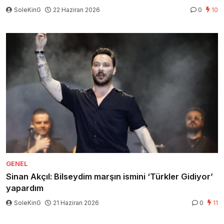
SoleKinG
22 Haziran 2026
0
10
GENEL
Sinan Akçıl: Bilseydim marşın ismini ‘Türkler Gidiyor’
yapardım
SoleKinG
21 Haziran 2026
0
11