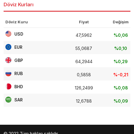
Döviz Kurları
Döviz Kuru
Fiyat
Değişim
USD
47,5962
%0,06
EUR
55,0687
%0,10
GBP
64,2944
%0,29
RUB
0,5858
%-0,21
BHD
126,2499
%0,08
SAR
12,6788
%0,09
© 2022 Tüm hakları saklıdır.