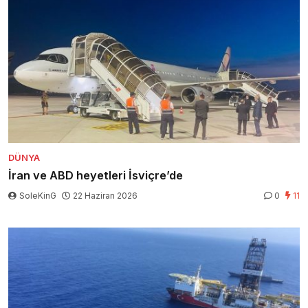
DÜNYA
İran ve ABD heyetleri İsviçre’de
SoleKinG
22 Haziran 2026
0
11