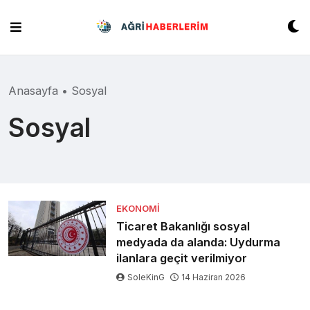
Skip
to
content
Anasayfa
•
Sosyal
Sosyal
EKONOMI
Ticaret Bakanlığı sosyal
medyada da alanda: Uydurma
ilanlara geçit verilmiyor
SoleKinG
14 Haziran 2026