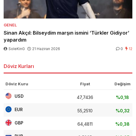
GENEL
Sinan Akçıl: Bilseydim marşın ismini ‘Türkler Gidiyor’
yapardım
SoleKinG
21 Haziran 2026
0
12
Döviz Kurları
Döviz Kuru
Fiyat
Değişim
USD
47,7436
%0,18
EUR
55,2510
%0,32
GBP
64,4811
%0,38