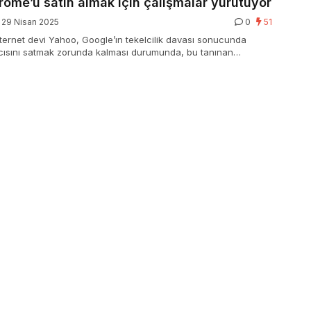
ome’u satın almak için çalışmalar yürütüyor
29 Nisan 2025
0
51
internet devi Yahoo, Google’ın tekelcilik davası sonucunda
cısını satmak zorunda kalması durumunda, bu tanınan
 almakla ilgilendiğini belirtti.