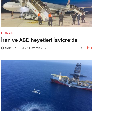
DÜNYA
İran ve ABD heyetleri İsviçre’de
SoleKinG
22 Haziran 2026
0
11