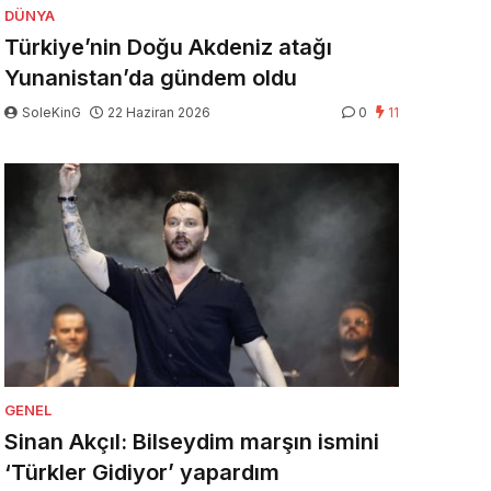
DÜNYA
Türkiye’nin Doğu Akdeniz atağı
Yunanistan’da gündem oldu
SoleKinG
22 Haziran 2026
0
11
GENEL
Sinan Akçıl: Bilseydim marşın ismini
‘Türkler Gidiyor’ yapardım