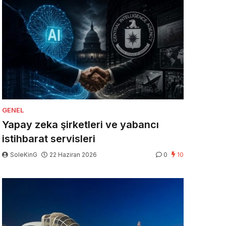
GENEL
Yapay zeka şirketleri ve yabancı
istihbarat servisleri
SoleKinG
22 Haziran 2026
0
10