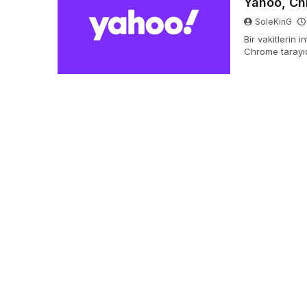
Yahoo, Chr
SoleKinG
Bir vakitlerin 
Chrome tarayı
tarayıcıyı satın