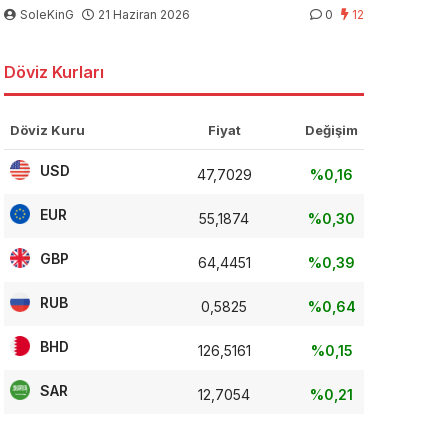
SoleKinG
21 Haziran 2026
0
12
Döviz Kurları
Döviz Kuru
Fiyat
Değişim
USD
47,7029
%0,16
EUR
55,1874
%0,30
GBP
64,4451
%0,39
RUB
0,5825
%0,64
BHD
126,5161
%0,15
SAR
12,7054
%0,21