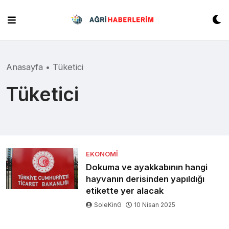
Skip
to
content
Anasayfa
•
Tüketici
Tüketici
EKONOMI
Dokuma ve ayakkabının hangi
hayvanın derisinden yapıldığı
etikette yer alacak
SoleKinG
10 Nisan 2025