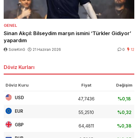
GENEL
Sinan Akçıl: Bilseydim marşın ismini ‘Türkler Gidiyor’
yapardım
SoleKinG
21 Haziran 2026
0
12
Döviz Kurları
Döviz Kuru
Fiyat
Değişim
USD
47,7436
%0,18
EUR
55,2510
%0,32
GBP
64,4811
%0,38