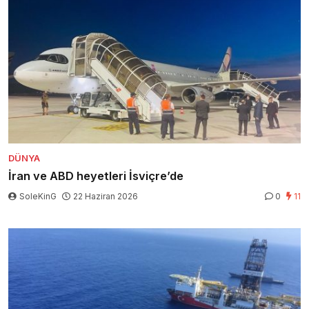
DÜNYA
İran ve ABD heyetleri İsviçre’de
SoleKinG
22 Haziran 2026
0
11