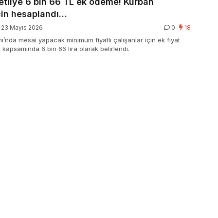
etliye 6 bin 66 TL ek ödeme! Kurban
çin hesaplandı…
23 Mayıs 2026
0
18
’nda mesai yapacak minimum fiyatlı çalışanlar için ek fiyat
 kapsamında 6 bin 66 lira olarak belirlendi.