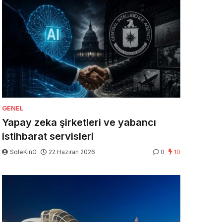
GENEL
Yapay zeka şirketleri ve yabancı
istihbarat servisleri
SoleKinG
22 Haziran 2026
0
10