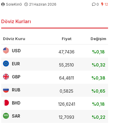
SoleKinG
21 Haziran 2026
0
12
Döviz Kurları
Döviz Kuru
Fiyat
Değişim
USD
47,7436
%0,18
EUR
55,2510
%0,32
GBP
64,4811
%0,38
RUB
0,5825
%0,65
BHD
126,6241
%0,18
SAR
12,7093
%0,22