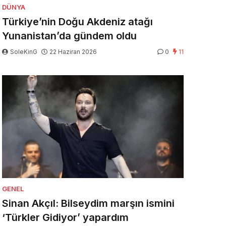
DÜNYA
Türkiye’nin Doğu Akdeniz atağı
Yunanistan’da gündem oldu
SoleKinG
22 Haziran 2026
0
11
GENEL
Sinan Akçıl: Bilseydim marşın ismini
‘Türkler Gidiyor’ yapardım