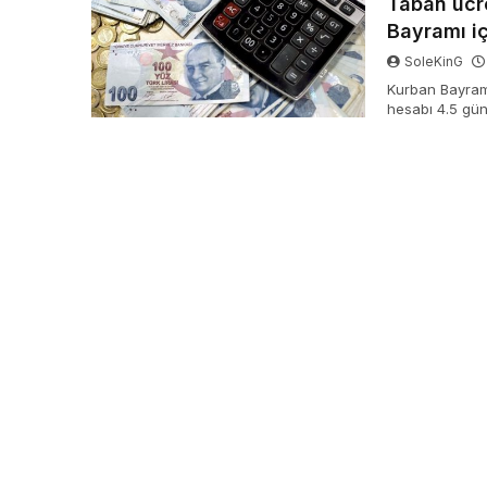
Taban ücr
Bayramı i
SoleKinG
Kurban Bayramı
hesabı 4.5 gün