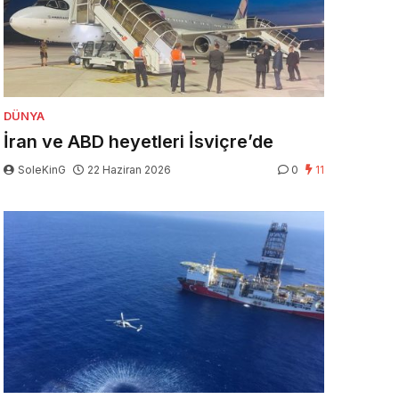
DÜNYA
İran ve ABD heyetleri İsviçre’de
SoleKinG
22 Haziran 2026
0
11