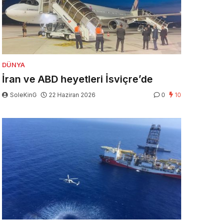
DÜNYA
İran ve ABD heyetleri İsviçre’de
SoleKinG
22 Haziran 2026
0
10