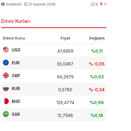
SoleKinG
21 Haziran 2026
0
11
Döviz Kurları
Döviz Kuru
Fiyat
Değişim
USD
47,6959
%0,11
EUR
55,0487
%-0,05
GBP
64,2979
%0,03
RUB
0,5780
%-0,34
BHD
126,4774
%0,09
SAR
12,7068
%0,18