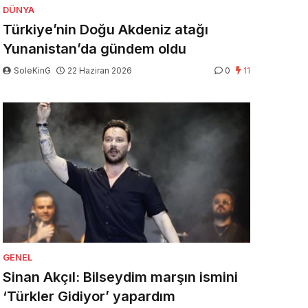
DÜNYA
Türkiye’nin Doğu Akdeniz atağı
Yunanistan’da gündem oldu
SoleKinG
22 Haziran 2026
0
11
GENEL
Sinan Akçıl: Bilseydim marşın ismini
‘Türkler Gidiyor’ yapardım