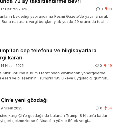
unda 72 ay taksitlendirme devri
17 Haziran 2026
0
10
nların beklediği yapılandırma Resmi Gazete’de yayınlanarak
. Buna nazaran; vergi borçları yıllık yüzde 29 oranında tecil
taksitlendirebilecek.
mp’tan cep telefonu ve bilgisayarlara
rgi kararı
14 Nisan 2025
0
49
 Sınır Koruma Kurumu tarafından yayınlanan yönergelerde,
ji eseri ve bileşeninin Trump’ın 185 ülkeye uyguladığı gümrük
af tutulacağı bildirildi. Alınan karar, Apple üzere teknoloji
kkat çeken bir gelişme olarak kayda geçti.
 Çin’e yeni gözdağı
9 Nisan 2025
0
54
isine karşı Çin’e gözdağında bulunan Trump, 8 Nisan’a kadar
yi geri çekmezlerse 9 Nisan’da yüzde 50 ek vergi
ını duyurdu.