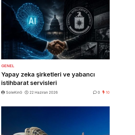
GENEL
Yapay zeka şirketleri ve yabancı
istihbarat servisleri
SoleKinG
22 Haziran 2026
0
10