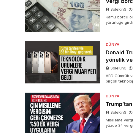
Vergi borc
SoleKinG
Kamu borcu ola
yürürlüğe girdi
faizi ile 72 ay 
DÜNYA
Donald Tru
yönelik ve
SoleKinG
ABD Gümrük ve
birçok teknolo
tarifesinden mu
devleri için di
DÜNYA
Trump’tan
SoleKinG
Misilleme verg
yüzde 34 vergi
uygulayacaklar