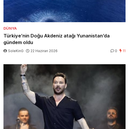
DÜNYA
Türkiye’nin Doğu Akdeniz atağı Yunanistan’da
gündem oldu
SoleKinG
22 Haziran 2026
0
11