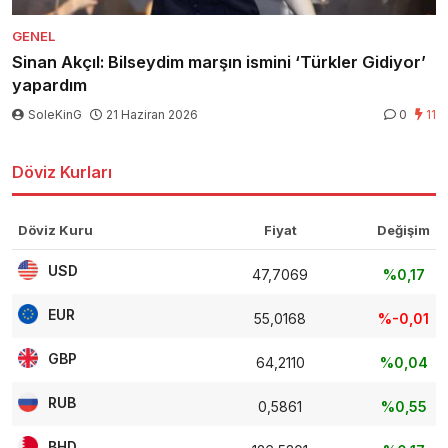
GENEL
Sinan Akçıl: Bilseydim marşın ismini ‘Türkler Gidiyor’
yapardım
SoleKinG
21 Haziran 2026
0
11
Döviz Kurları
Döviz Kuru
Fiyat
Değişim
USD
47,7069
%0,17
EUR
55,0168
%-0,01
GBP
64,2110
%0,04
RUB
0,5861
%0,55
BHD