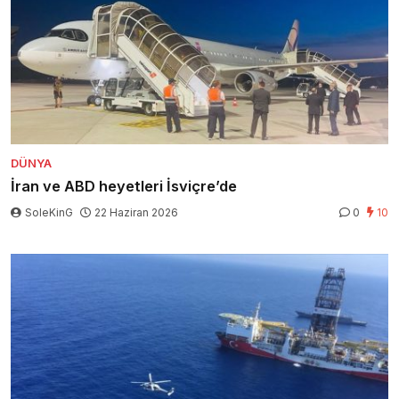
DÜNYA
İran ve ABD heyetleri İsviçre’de
SoleKinG
22 Haziran 2026
0
10