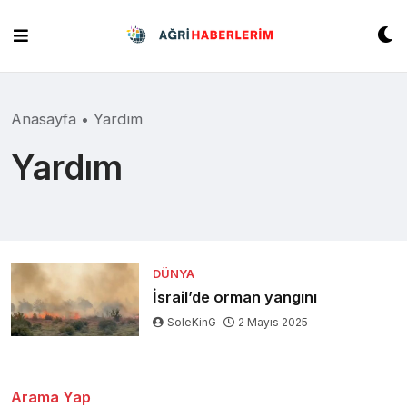
Skip
to
content
Anasayfa
•
Yardım
Yardım
DÜNYA
İsrail’de orman yangını
SoleKinG
2 Mayıs 2025
Arama Yap