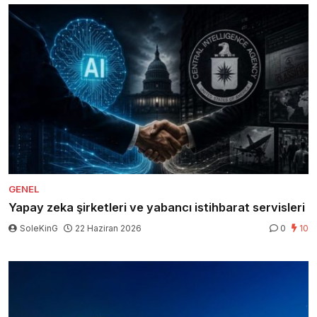
GENEL
Yapay zeka şirketleri ve yabancı istihbarat servisleri
SoleKinG
22 Haziran 2026
0
10