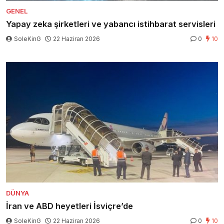
GENEL
Yapay zeka şirketleri ve yabancı istihbarat servisleri
SoleKinG
22 Haziran 2026
0
10
DÜNYA
İran ve ABD heyetleri İsviçre’de
SoleKinG
22 Haziran 2026
0
10