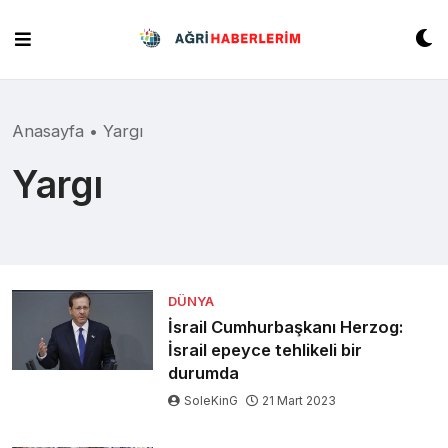
Skip
to
content
Anasayfa
•
Yargı
Yargı
DÜNYA
İsrail Cumhurbaşkanı Herzog:
İsrail epeyce tehlikeli bir
durumda
SoleKinG
21 Mart 2023