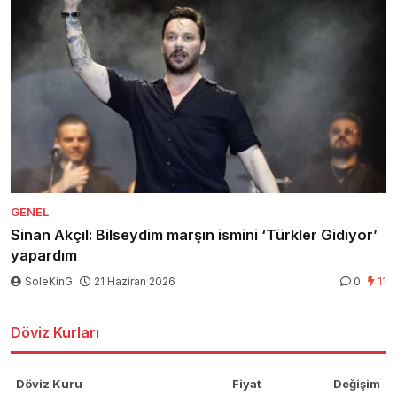
GENEL
Sinan Akçıl: Bilseydim marşın ismini ‘Türkler Gidiyor’
yapardım
SoleKinG
21 Haziran 2026
0
11
Döviz Kurları
Döviz Kuru
Fiyat
Değişim