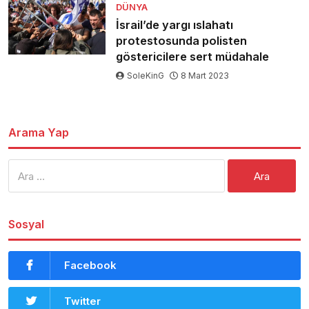
DÜNYA
İsrail’de yargı ıslahatı
protestosunda polisten
göstericilere sert müdahale
SoleKinG
8 Mart 2023
Arama Yap
Arama:
Sosyal
Facebook
Twitter