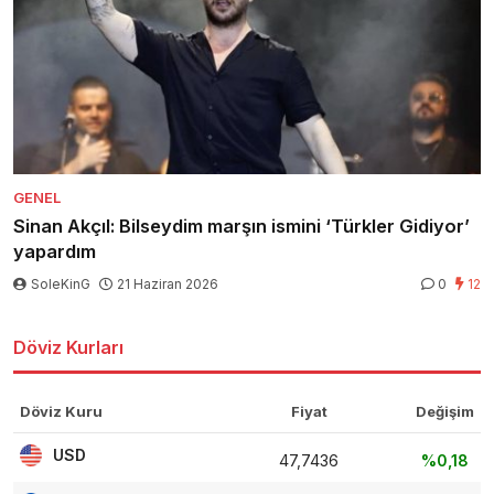
GENEL
Sinan Akçıl: Bilseydim marşın ismini ‘Türkler Gidiyor’
yapardım
SoleKinG
21 Haziran 2026
0
12
Döviz Kurları
Döviz Kuru
Fiyat
Değişim
USD
47,7436
%0,18