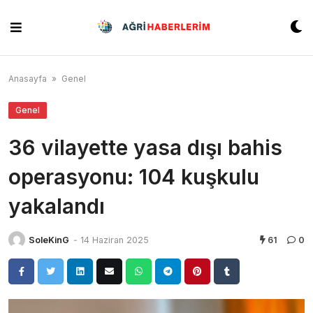
Skip
to
content
Anasayfa
»
Genel
Genel
36 vilayette yasa dışı bahis
operasyonu: 104 kuşkulu
yakalandı
SoleKinG
-
14 Haziran 2025
61
0