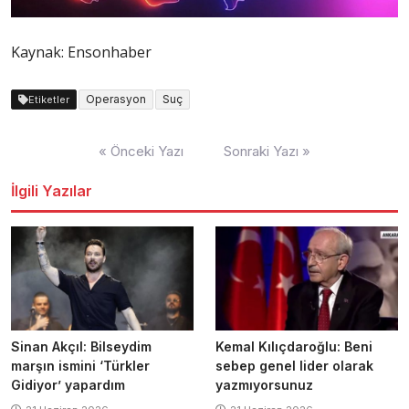
Kaynak: Ensonhaber
Operasyon
Suç
Etiketler
Yazı
« Önceki Yazı
Sonraki Yazı »
dolaşımı
İlgili Yazılar
Sinan Akçıl: Bilseydim
Kemal Kılıçdaroğlu: Beni
marşın ismini ‘Türkler
sebep genel lider olarak
Gidiyor’ yapardım
yazmıyorsunuz