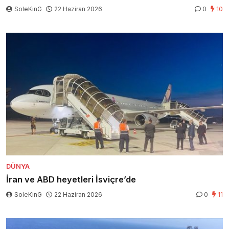
SoleKinG
22 Haziran 2026
0
10
DÜNYA
İran ve ABD heyetleri İsviçre’de
SoleKinG
22 Haziran 2026
0
11