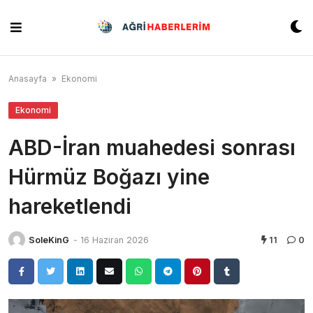
Skip
to
content
Anasayfa
»
Ekonomi
Ekonomi
ABD-İran muahedesi sonrası
Hürmüz Boğazı yine
hareketlendi
SoleKinG
-
16 Haziran 2026
11
0