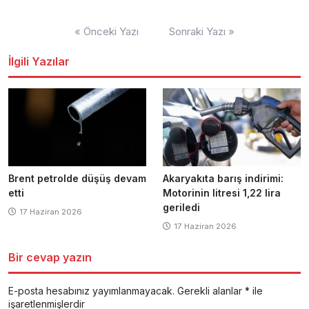
Yazı
« Önceki Yazı
Sonraki Yazı »
dolaşımı
İlgili Yazılar
Brent petrolde düşüş devam
Akaryakıta barış indirimi:
etti
Motorinin litresi 1,22 lira
geriledi
17 Haziran 2026
17 Haziran 2026
Bir cevap yazın
E-posta hesabınız yayımlanmayacak.
Gerekli alanlar
*
ile
işaretlenmişlerdir