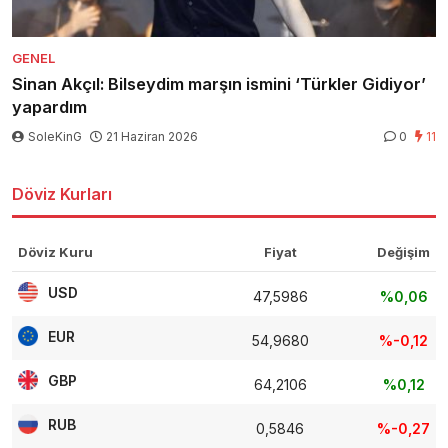
GENEL
Sinan Akçıl: Bilseydim marşın ismini ‘Türkler Gidiyor’
yapardım
SoleKinG
21 Haziran 2026
0
11
Döviz Kurları
Döviz Kuru
Fiyat
Değişim
USD
47,5986
%0,06
EUR
54,9680
%-0,12
GBP
64,2106
%0,12
RUB
0,5846
%-0,27