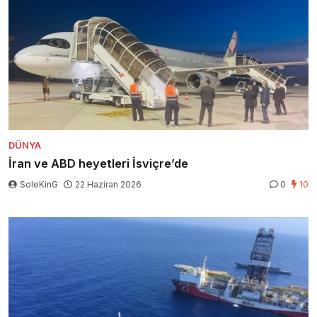
DÜNYA
İran ve ABD heyetleri İsviçre’de
SoleKinG
22 Haziran 2026
0
10