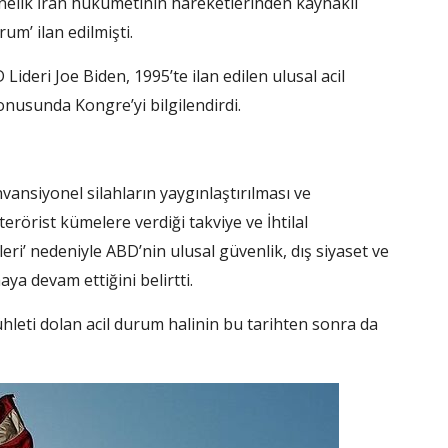
yönelik İran hükümetinin hareketlerinden kaynaklı
rum’ ilan edilmişti.
deri Joe Biden, 1995’te ilan edilen ulusal acil
nusunda Kongre’yi bilgilendirdi.
nvansiyonel silahların yaygınlaştırılması ve
 terörist kümelere verdiği takviye ve İhtilal
tleri’ nedeniyle ABD’nin ulusal güvenlik, dış siyaset ve
aya devam ettiğini belirtti.
leti dolan acil durum halinin bu tarihten sonra da