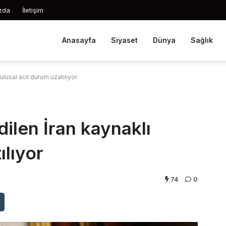
zda
İletişim
Anasayfa
Siyaset
Dünya
Sağlık
ulusal acil durum uzatılıyor
dilen İran kaynaklı
ılıyor
74
0