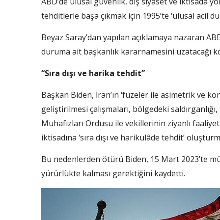
ABD’de ulusal güvenlik, dış siyaset ve iktisada 
tehditlerle başa çıkmak için 1995’te ‘ulusal acil du
Beyaz Saray’dan yapılan açıklamaya nazaran ABD Li
duruma ait başkanlık kararnamesini uzatacağı ko
“Sıra dışı ve harika tehdit”
Başkan Biden, İran’ın ‘füzeler ile asimetrik ve ko
geliştirilmesi çalışmaları, bölgedeki saldırganlığı,
Muhafızları Ordusu ile vekillerinin ziyanlı faaliye
iktisadına ‘sıra dışı ve harikulâde tehdit’ oluşturm
Bu nedenlerden ötürü Biden, 15 Mart 2023’te müh
yürürlükte kalması gerektiğini kaydetti.