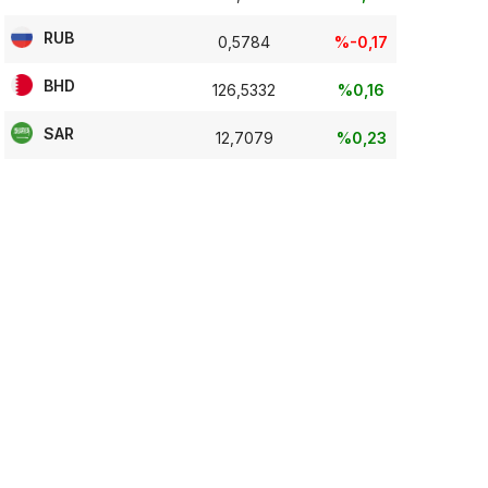
RUB
0,5784
%-0,17
BHD
126,5332
%0,16
SAR
12,7079
%0,23