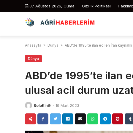
Skip
07 Ağustos 2026, Cuma
Gizlilik Politikası
Hakkımı
to
content
Anasayfa
»
Dünya
»
ABD’de 1995’te ilan edilen İran kaynaklı 
Dünya
ABD’de 1995’te ilan e
ulusal acil durum uzat
SoleKinG
-
19 Mart 2023