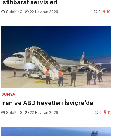
istihbarat servisleri
SoleKinG
22 Haziran 2026
0
10
DÜNYA
İran ve ABD heyetleri İsviçre’de
SoleKinG
22 Haziran 2026
0
11