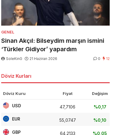
GENEL
Sinan Akçıl: Bilseydim marşın ismini
‘Türkler Gidiyor’ yapardım
SoleKinG
21 Haziran 2026
0
12
Döviz Kurları
Döviz Kuru
Fiyat
Değişim
USD
47,7106
%0,17
EUR
55,0747
%0,10
GBP
64,2133
%0,05