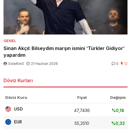
GENEL
Sinan Akçıl: Bilseydim marşın ismini ‘Türkler Gidiyor’
yapardım
SoleKinG
21 Haziran 2026
0
12
Döviz Kurları
Döviz Kuru
Fiyat
Değişim
USD
47,7436
%0,18
EUR
55,2510
%0,32