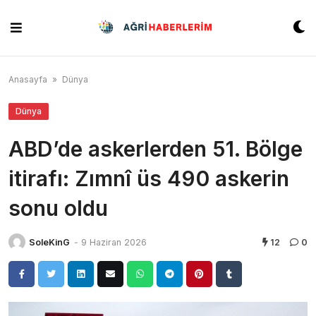
Skip
to
content
Anasayfa
»
Dünya
Dünya
ABD’de askerlerden 51. Bölge
itirafı: Zımnî üs 490 askerin
sonu oldu
SoleKinG
-
9 Haziran 2026
12
0