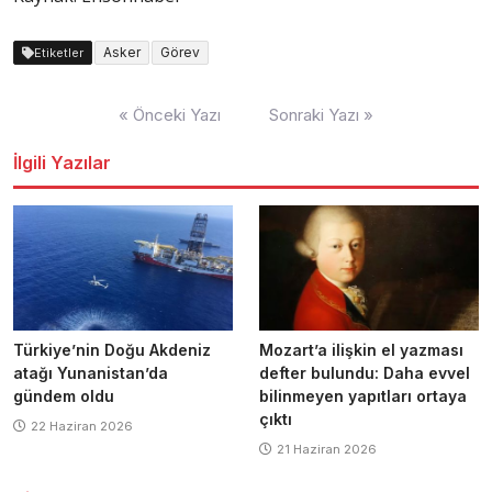
Asker
Görev
Etiketler
Yazı
« Önceki Yazı
Sonraki Yazı »
dolaşımı
İlgili Yazılar
Türkiye’nin Doğu Akdeniz
Mozart’a ilişkin el yazması
atağı Yunanistan’da
defter bulundu: Daha evvel
gündem oldu
bilinmeyen yapıtları ortaya
çıktı
22 Haziran 2026
21 Haziran 2026