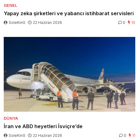
GENEL
Yapay zeka şirketleri ve yabancı istihbarat servisleri
SoleKinG
22 Haziran 2026
0
10
DÜNYA
İran ve ABD heyetleri İsviçre’de
SoleKinG
22 Haziran 2026
0
11