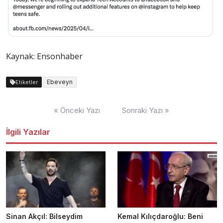
Kaynak: Ensonhaber
Ebeveyn
Etiketler
Yazı
« Önceki Yazı
Sonraki Yazı »
dolaşımı
İlgili Yazılar
Sinan Akçıl: Bilseydim
Kemal Kılıçdaroğlu: Beni