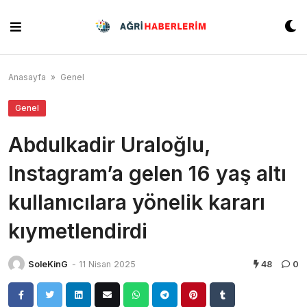
Skip
to
content
Anasayfa
»
Genel
Genel
Abdulkadir Uraloğlu,
Instagram’a gelen 16 yaş altı
kullanıcılara yönelik kararı
kıymetlendirdi
SoleKinG
-
11 Nisan 2025
48
0