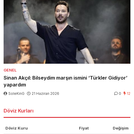
GENEL
Sinan Akçıl: Bilseydim marşın ismini ‘Türkler Gidiyor’
yapardım
SoleKinG
21 Haziran 2026
0
12
Döviz Kurları
Döviz Kuru
Fiyat
Değişim