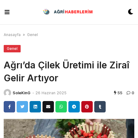
Skip
to
content
Anasayfa
»
Genel
Genel
Ağrı’da Çilek Üretimi ile Ziraî
Gelir Artıyor
SoleKinG
-
26 Haziran 2025
55
0