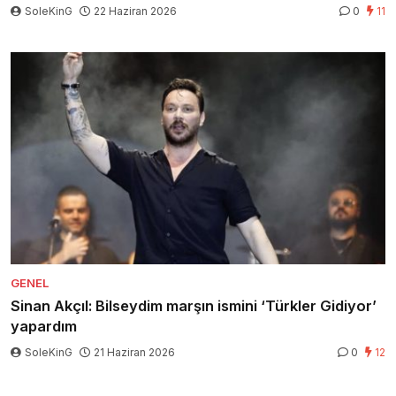
SoleKinG
22 Haziran 2026
0
11
GENEL
Sinan Akçıl: Bilseydim marşın ismini ‘Türkler Gidiyor’
yapardım
SoleKinG
21 Haziran 2026
0
12