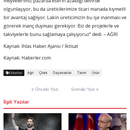
meyvelerimiz pazarda eserin azaldığı devirde
olgunlaşıyor, bu da üreticilerimize ticari manada kıymetli
bir avantaj sağlıyor. Lakin üreticimizin bu işe inanması ve
görerek inanç duyması gerekiyor. Biz de projelerle ve
takviyelerle bunu sağlamaya çalışıyoruz” dedi. – AĞRI
Kaynak: İhlas Haber Ajansı / İktisat
Kaynak: Haberler.com
Ağrı
Çilek
Dayanaklar
Tarım
Ürün
Etiketler
Yazı
« Önceki Yazı
Sonraki Yazı »
dolaşımı
İlgili Yazılar