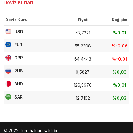
Döviz Kurları
Döviz Kuru
Fiyat
Değişim
USD
47,7221
%0,01
EUR
55,2308
%-0,06
GBP
64,4443
%-0,01
RUB
0,5827
%0,03
BHD
126,5670
%0,01
SAR
12,7102
%0,03
© 2022 Tüm hakları saklıdır.