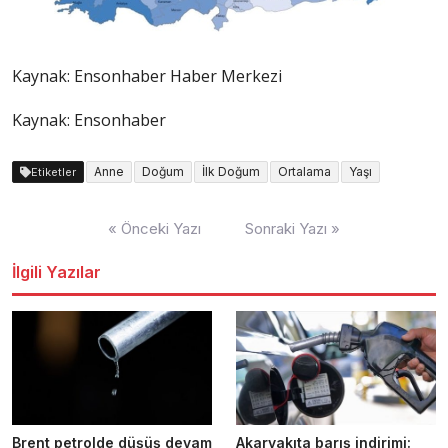
Kaynak:
Ensonhaber Haber Merkezi
Kaynak: Ensonhaber
Anne
Doğum
İlk Doğum
Ortalama
Yaşı
Etiketler
Yazı
« Önceki Yazı
Sonraki Yazı »
dolaşımı
İlgili Yazılar
Brent petrolde düşüş devam
Akaryakıta barış indirimi: