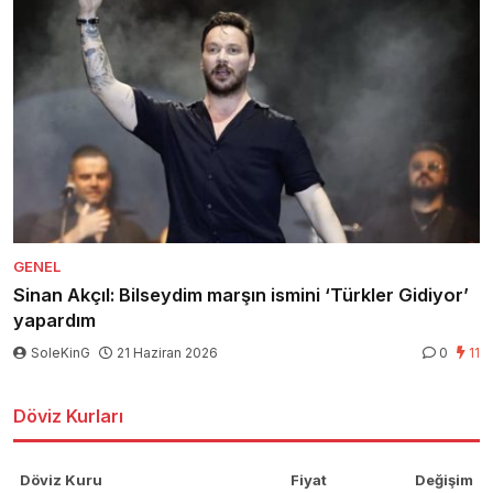
GENEL
Sinan Akçıl: Bilseydim marşın ismini ‘Türkler Gidiyor’
yapardım
SoleKinG
21 Haziran 2026
0
11
Döviz Kurları
Döviz Kuru
Fiyat
Değişim