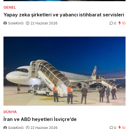
GENEL
Yapay zeka şirketleri ve yabancı istihbarat servisleri
SoleKinG
22 Haziran 2026
0
10
DÜNYA
İran ve ABD heyetleri İsviçre’de
SoleKinG
22 Haziran 2026
0
10