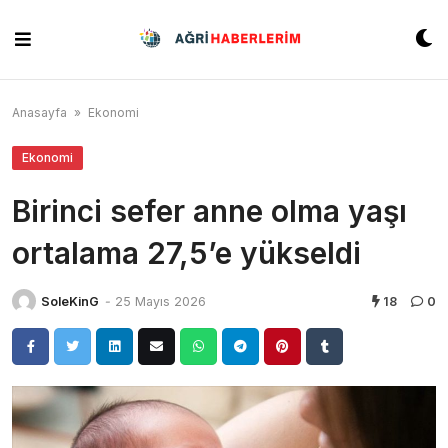
Skip
to
content
Anasayfa
»
Ekonomi
Ekonomi
Birinci sefer anne olma yaşı
ortalama 27,5’e yükseldi
SoleKinG
-
25 Mayıs 2026
18
0