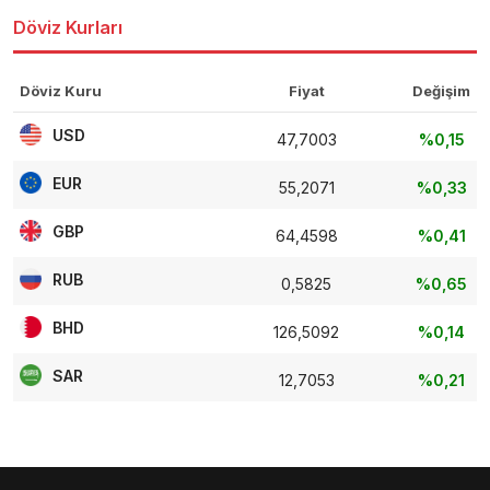
Döviz Kurları
Döviz Kuru
Fiyat
Değişim
USD
47,7003
%0,15
EUR
55,2071
%0,33
GBP
64,4598
%0,41
RUB
0,5825
%0,65
BHD
126,5092
%0,14
SAR
12,7053
%0,21