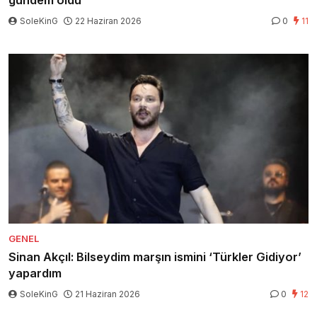
gündem oldu
SoleKinG
22 Haziran 2026
0
11
GENEL
Sinan Akçıl: Bilseydim marşın ismini ‘Türkler Gidiyor’
yapardım
SoleKinG
21 Haziran 2026
0
12