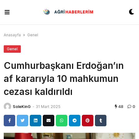
Skip
to
content
Anasayfa
»
Genel
Genel
Cumhurbaşkanı Erdoğan’ın
af kararıyla 10 mahkumun
cezası kaldırıldı
SoleKinG
-
31 Mart 2025
48
0