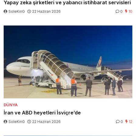
Yapay zeka şirketleri ve yabancı istihbarat servisleri
SoleKinG
22 Haziran 2026
0
10
DÜNYA
İran ve ABD heyetleri İsviçre’de
SoleKinG
22 Haziran 2026
0
12