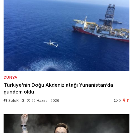
DÜNYA
Türkiye’nin Doğu Akdeniz atağı Yunanistan’da
gündem oldu
SoleKinG
22 Haziran 2026
0
11