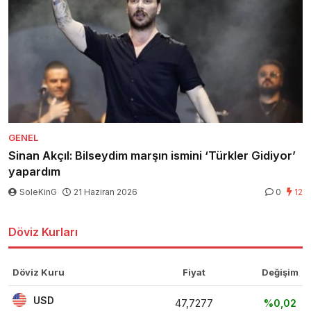
GENEL
Sinan Akçıl: Bilseydim marşın ismini ‘Türkler Gidiyor’
yapardım
SoleKinG
21 Haziran 2026
0
12
Döviz Kurları
Döviz Kuru
Fiyat
Değişim
USD
47,7277
%0,02