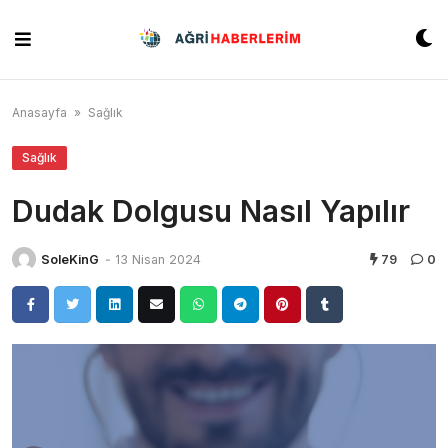
Skip
to
content
Anasayfa
»
Sağlık
Sağlık
Dudak Dolgusu Nasıl Yapılır
SoleKinG
-
13 Nisan 2024
79
0