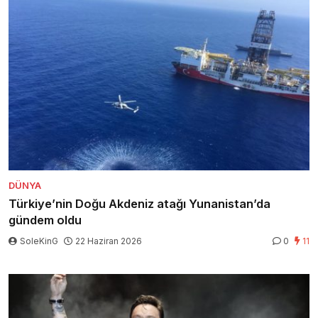
DÜNYA
Türkiye’nin Doğu Akdeniz atağı Yunanistan’da
gündem oldu
SoleKinG
22 Haziran 2026
0
11