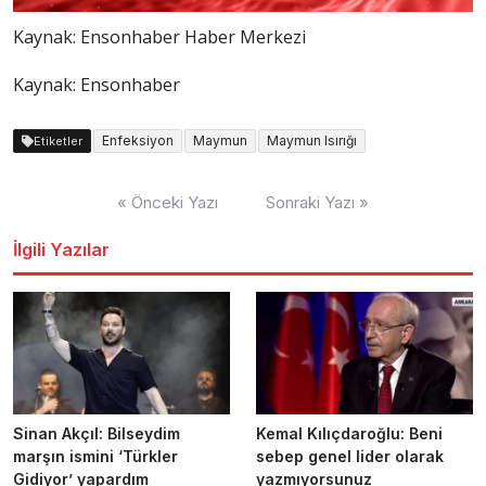
Kaynak:
Ensonhaber Haber Merkezi
Kaynak: Ensonhaber
Enfeksiyon
Maymun
Maymun Isırığı
Etiketler
Yazı
« Önceki Yazı
Sonraki Yazı »
dolaşımı
İlgili Yazılar
Sinan Akçıl: Bilseydim
Kemal Kılıçdaroğlu: Beni
marşın ismini ‘Türkler
sebep genel lider olarak
Gidiyor’ yapardım
yazmıyorsunuz