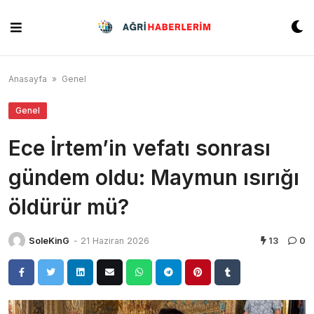
Skip
to
content
Anasayfa
»
Genel
Genel
Ece İrtem’in vefatı sonrası
gündem oldu: Maymun ısırığı
öldürür mü?
SoleKinG
-
21 Haziran 2026
13
0