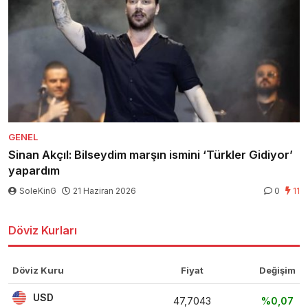
GENEL
Sinan Akçıl: Bilseydim marşın ismini ‘Türkler Gidiyor’
yapardım
SoleKinG
21 Haziran 2026
0
11
Döviz Kurları
Döviz Kuru
Fiyat
Değişim
USD
47,7043
%0,07