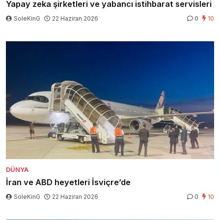
Yapay zeka şirketleri ve yabancı istihbarat servisleri
SoleKinG
22 Haziran 2026
0
10
DÜNYA
İran ve ABD heyetleri İsviçre’de
SoleKinG
22 Haziran 2026
0
10