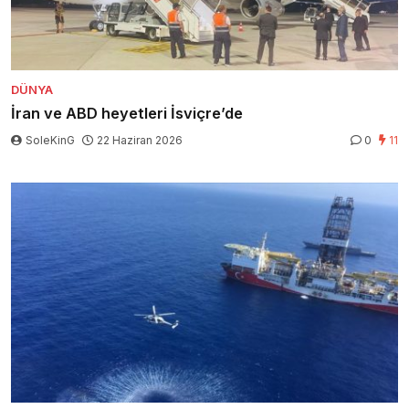
DÜNYA
İran ve ABD heyetleri İsviçre’de
SoleKinG
22 Haziran 2026
0
11