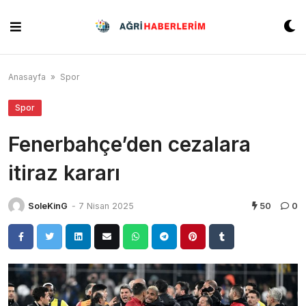
Skip
to
content
Anasayfa
»
Spor
Spor
Fenerbahçe’den cezalara
itiraz kararı
SoleKinG
-
7 Nisan 2025
50
0