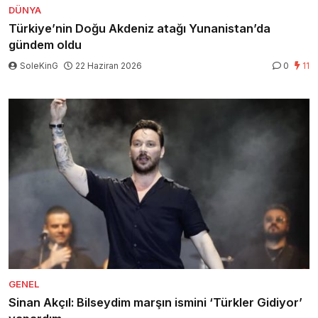
DÜNYA
Türkiye’nin Doğu Akdeniz atağı Yunanistan’da
gündem oldu
SoleKinG
22 Haziran 2026
0
11
GENEL
Sinan Akçıl: Bilseydim marşın ismini ‘Türkler Gidiyor’