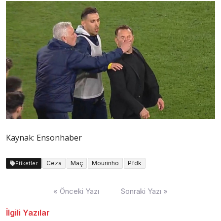
Kaynak: Ensonhaber
Ceza
Maç
Mourinho
Pfdk
Etiketler
Yazı
« Önceki Yazı
Sonraki Yazı »
dolaşımı
İlgili Yazılar