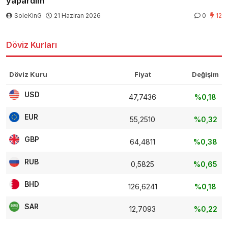
yapardım
SoleKinG
21 Haziran 2026
0
12
Döviz Kurları
Döviz Kuru
Fiyat
Değişim
USD
47,7436
%0,18
EUR
55,2510
%0,32
GBP
64,4811
%0,38
RUB
0,5825
%0,65
BHD
126,6241
%0,18
SAR
12,7093
%0,22