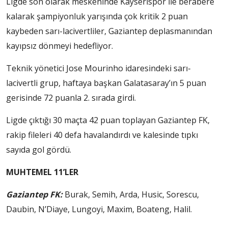
Ligde son olarak meskeninde Kayserispor ile berabere
kalarak şampiyonluk yarışında çok kritik 2 puan
kaybeden sarı-lacivertliler, Gaziantep deplasmanından
kayıpsız dönmeyi hedefliyor.
Teknik yönetici Jose Mourinho idaresindeki sarı-
lacivertli grup, haftaya başkan Galatasaray’ın 5 puan
gerisinde 72 puanla 2. sırada girdi.
Ligde çıktığı 30 maçta 42 puan toplayan Gaziantep FK,
rakip fileleri 40 defa havalandırdı ve kalesinde tıpkı
sayıda gol gördü.
MUHTEMEL 11’LER
Gaziantep FK:
Burak, Semih, Arda, Husic, Sorescu,
Daubin, N’Diaye, Lungoyi, Maxim, Boateng, Halil.