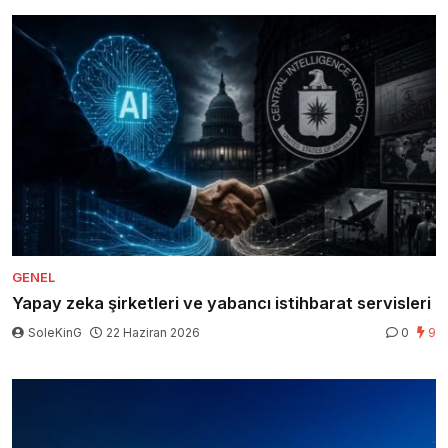
GENEL
Yapay zeka şirketleri ve yabancı istihbarat servisleri
SoleKinG
22 Haziran 2026
0
9