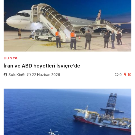
DÜNYA
İran ve ABD heyetleri İsviçre’de
SoleKinG
22 Haziran 2026
0
10