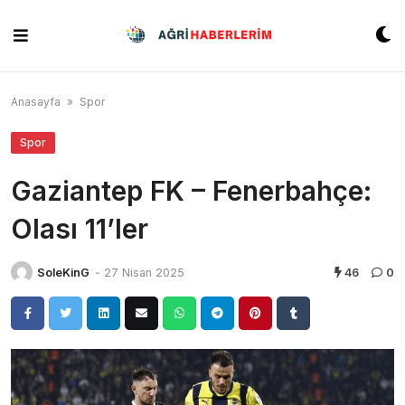
Skip
to
content
Anasayfa
»
Spor
Spor
Gaziantep FK – Fenerbahçe:
Olası 11’ler
SoleKinG
-
27 Nisan 2025
46
0