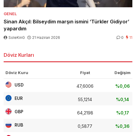
GENEL
Sinan Akçıl: Bilseydim marşın ismini ‘Türkler Gidiyor’
yapardım
SoleKinG
21 Haziran 2026
0
11
Döviz Kurları
Döviz Kuru
Fiyat
Değişim
USD
47,6006
%0,06
EUR
55,1214
%0,14
GBP
64,2198
%0,17
RUB
0,5877
%0,36