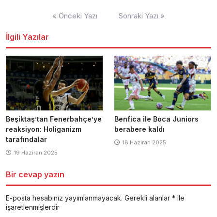
Yazı
« Önceki Yazı
Sonraki Yazı »
dolaşımı
İlgili Yazılar
Beşiktaş’tan Fenerbahçe’ye
Benfica ile Boca Juniors
reaksiyon: Holiganizm
berabere kaldı
tarafındalar
18 Haziran 2025
19 Haziran 2025
Bir cevap yazın
E-posta hesabınız yayımlanmayacak.
Gerekli alanlar
*
ile
işaretlenmişlerdir