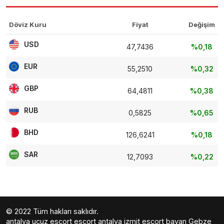
Döviz Kuru
Fiyat
Değişim
USD
47,7436
%0,18
EUR
55,2510
%0,32
GBP
64,4811
%0,38
RUB
0,5825
%0,65
BHD
126,6241
%0,18
SAR
12,7093
%0,22
© 2022 Tüm hakları saklıdır.
antalya ucuz escort
escort antalya
izmit escort bayan
Gebze