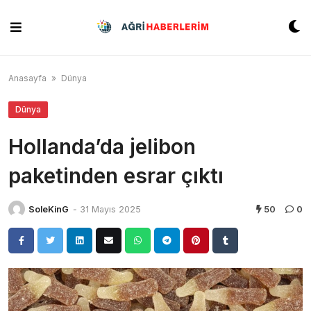
Skip
to
content
Anasayfa
»
Dünya
Dünya
Hollanda’da jelibon
paketinden esrar çıktı
SoleKinG
-
31 Mayıs 2025
50
0