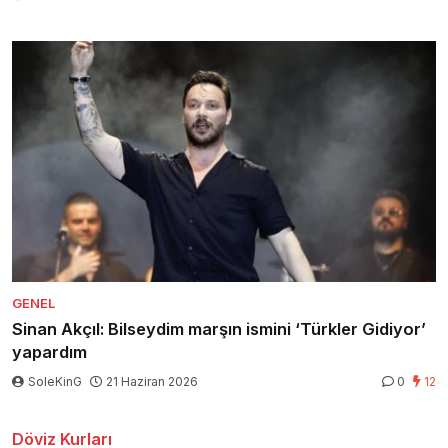
GENEL
Sinan Akçıl: Bilseydim marşın ismini ‘Türkler Gidiyor’
yapardım
SoleKinG
21 Haziran 2026
0
12
Döviz Kurları