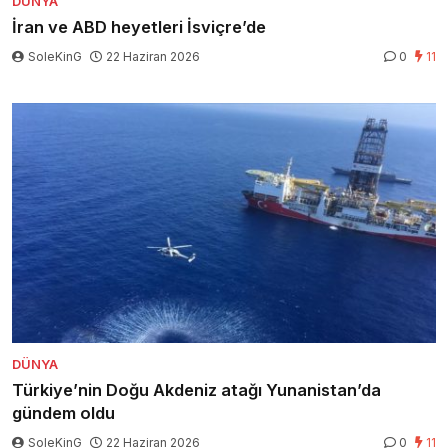
DÜNYA
İran ve ABD heyetleri İsviçre’de
SoleKinG
22 Haziran 2026
0
11
DÜNYA
Türkiye’nin Doğu Akdeniz atağı Yunanistan’da
gündem oldu
SoleKinG
22 Haziran 2026
0
11