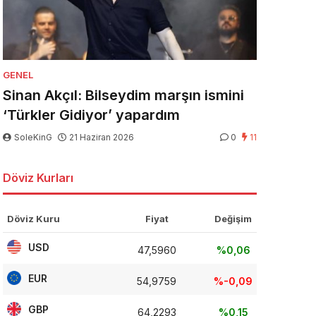
GENEL
Sinan Akçıl: Bilseydim marşın ismini
‘Türkler Gidiyor’ yapardım
SoleKinG
21 Haziran 2026
0
11
Döviz Kurları
Döviz Kuru
Fiyat
Değişim
USD
47,5960
%0,06
EUR
54,9759
%-0,09
GBP
64,2293
%0,15