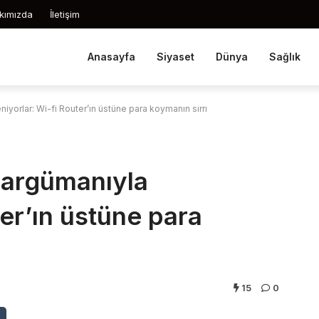
kımızda
İletişim
Anasayfa
Siyaset
Dünya
Sağlık
eniyorlar: Wi-fi Router’ın üstüne para koymanın sırrı
ı argümanıyla
ter’ın üstüne para
15
0