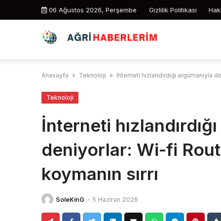
Skip
06 Ağustos 2026, Perşembe
Gizlilik Politikası
Hak
to
content
Anasayfa
»
Teknoloji
»
İnterneti hızlandırdığı argümanıyla d
Teknoloji
İnterneti hızlandırdığ
deniyorlar: Wi-fi Rou
koymanın sırrı
SoleKinG
-
5 Haziran 2026