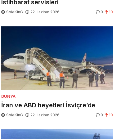
istihbarat servisleri
SoleKinG
22 Haziran 2026
0
10
DÜNYA
İran ve ABD heyetleri İsviçre’de
SoleKinG
22 Haziran 2026
0
10