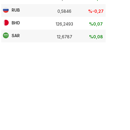
RUB
0,5846
%-0,27
BHD
126,2493
%0,07
SAR
12,6787
%0,08