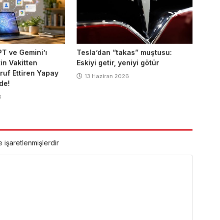
T ve Gemini’ı
Tesla’dan “takas” muştusu:
in Vakitten
Eskiyi getir, yeniyi götür
ruf Ettiren Yapay
13 Haziran 2026
de!
6
e işaretlenmişlerdir