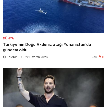
DÜNYA
Türkiye’nin Doğu Akdeniz atağı Yunanistan’da
gündem oldu
SoleKinG
22 Haziran 2026
0
11