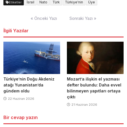
İsrail
Nato
Türk
Türkiye'nin
Üye
Etiketler
Yazı
« Önceki Yazı
Sonraki Yazı »
dolaşımı
İlgili Yazılar
Türkiye’nin Doğu Akdeniz
Mozart’a ilişkin el yazması
atağı Yunanistan’da
defter bulundu: Daha evvel
gündem oldu
bilinmeyen yapıtları ortaya
çıktı
22 Haziran 2026
21 Haziran 2026
Bir cevap yazın