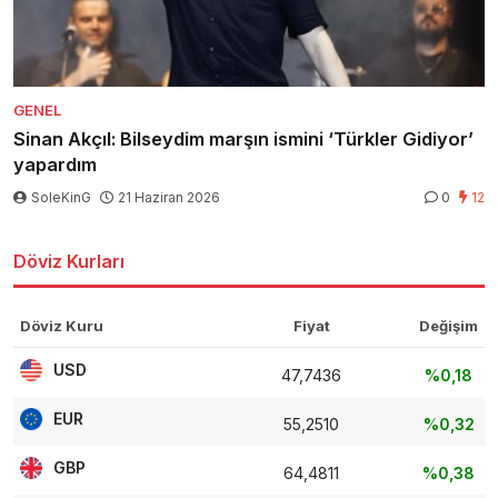
GENEL
Sinan Akçıl: Bilseydim marşın ismini ‘Türkler Gidiyor’
yapardım
SoleKinG
21 Haziran 2026
0
12
Döviz Kurları
Döviz Kuru
Fiyat
Değişim
USD
47,7436
%0,18
EUR
55,2510
%0,32
GBP
64,4811
%0,38