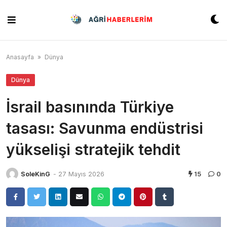
Skip
to
content
Anasayfa
»
Dünya
Dünya
İsrail basınında Türkiye
tasası: Savunma endüstrisi
yükselişi stratejik tehdit
SoleKinG
-
27 Mayıs 2026
15
0