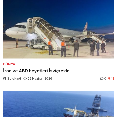
DÜNYA
İran ve ABD heyetleri İsviçre’de
SoleKinG
22 Haziran 2026
0
11