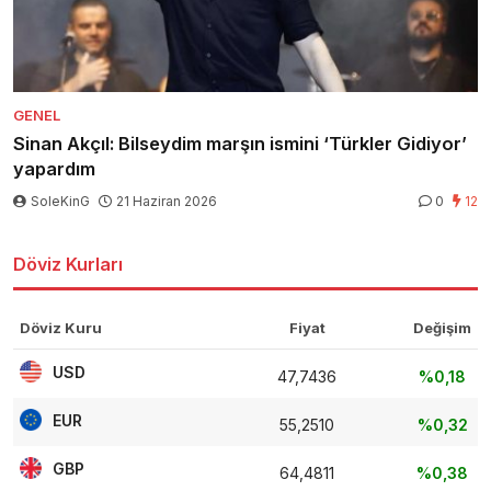
GENEL
Sinan Akçıl: Bilseydim marşın ismini ‘Türkler Gidiyor’
yapardım
SoleKinG
21 Haziran 2026
0
12
Döviz Kurları
Döviz Kuru
Fiyat
Değişim
USD
47,7436
%0,18
EUR
55,2510
%0,32
GBP
64,4811
%0,38