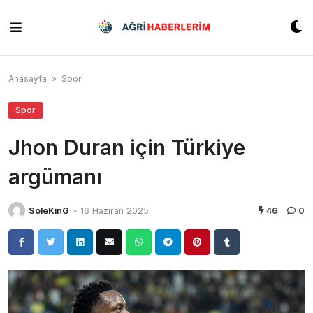
Skip
to
content
Anasayfa
»
Spor
Spor
Jhon Duran için Türkiye
argümanı
SoleKinG
-
16 Haziran 2025
46
0