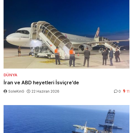
DÜNYA
İran ve ABD heyetleri İsviçre’de
SoleKinG
22 Haziran 2026
0
11