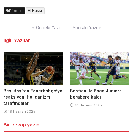
Al Nassr
Etiketler
Yazı
« Önceki Yazı
Sonraki Yazı »
dolaşımı
İlgili Yazılar
Beşiktaş’tan Fenerbahçe’ye
Benfica ile Boca Juniors
reaksiyon: Holiganizm
berabere kaldı
tarafındalar
18 Haziran 2025
19 Haziran 2025
Bir cevap yazın