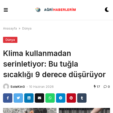
Skip
to
content
Anasayfa
»
Dünya
Dünya
Klima kullanmadan
serinletiyor: Bu tuğla
sıcaklığı 9 derece düşürüyor
SoleKinG
-
10 Haziran 2026
17
0