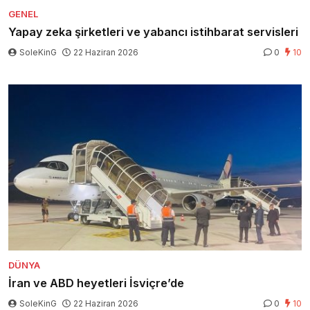
GENEL
Yapay zeka şirketleri ve yabancı istihbarat servisleri
SoleKinG
22 Haziran 2026
0
10
DÜNYA
İran ve ABD heyetleri İsviçre’de
SoleKinG
22 Haziran 2026
0
10