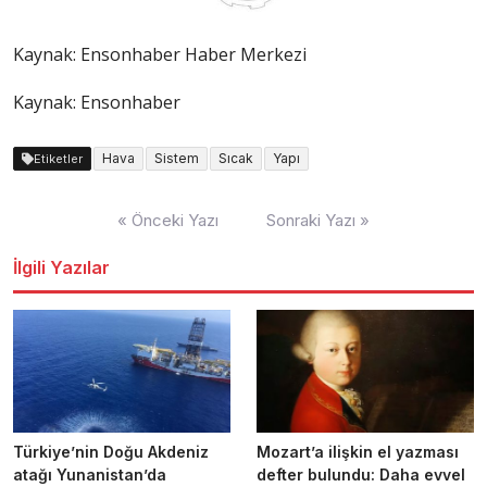
Kaynak:
Ensonhaber Haber Merkezi
Kaynak: Ensonhaber
Hava
Sistem
Sıcak
Yapı
Etiketler
Yazı
« Önceki Yazı
Sonraki Yazı »
dolaşımı
İlgili Yazılar
Türkiye’nin Doğu Akdeniz
Mozart’a ilişkin el yazması
atağı Yunanistan’da
defter bulundu: Daha evvel