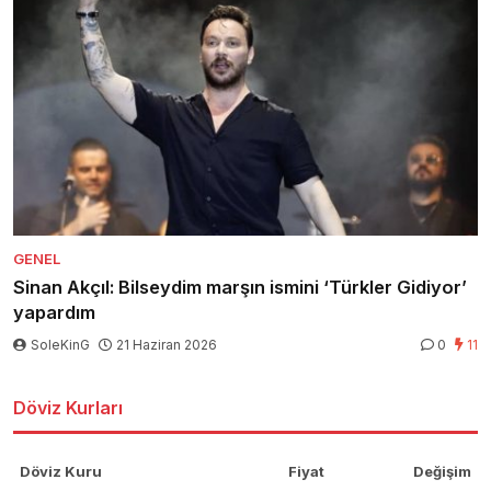
GENEL
Sinan Akçıl: Bilseydim marşın ismini ‘Türkler Gidiyor’
yapardım
SoleKinG
21 Haziran 2026
0
11
Döviz Kurları
Döviz Kuru
Fiyat
Değişim