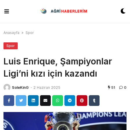
Skip
to
content
Anasayfa
»
Spor
Spor
Luis Enrique, Şampiyonlar
Ligi’ni kızı için kazandı
SoleKinG
-
2 Haziran 2025
51
0