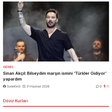
GENEL
Sinan Akçıl: Bilseydim marşın ismini ‘Türkler Gidiyor’
yapardım
SoleKinG
21 Haziran 2026
0
11
Döviz Kurları