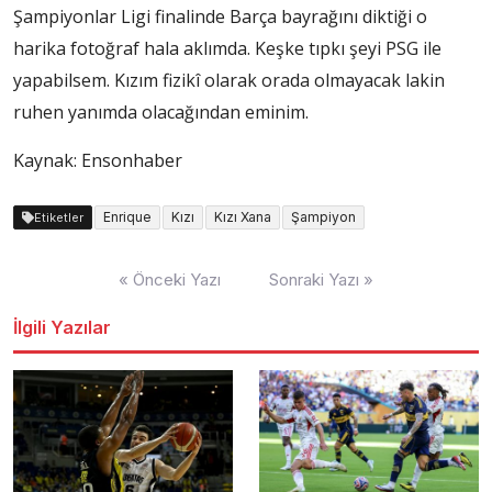
Şampiyonlar Ligi finalinde Barça bayrağını diktiği o
harika fotoğraf hala aklımda. Keşke tıpkı şeyi PSG ile
yapabilsem. Kızım fizikî olarak orada olmayacak lakin
ruhen yanımda olacağından eminim.
Kaynak: Ensonhaber
Enrique
Kızı
Kızı Xana
Şampiyon
Etiketler
Yazı
« Önceki Yazı
Sonraki Yazı »
dolaşımı
İlgili Yazılar