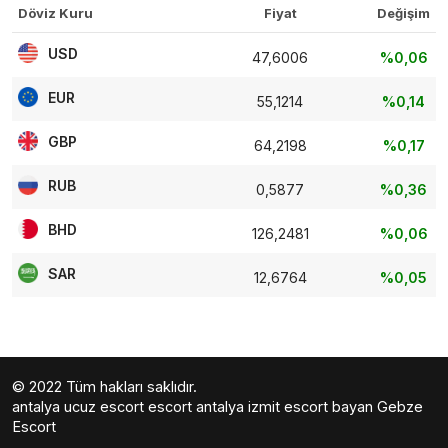
Döviz Kuru
Fiyat
Değişim
USD
47,6006
%0,06
EUR
55,1214
%0,14
GBP
64,2198
%0,17
RUB
0,5877
%0,36
BHD
126,2481
%0,06
SAR
12,6764
%0,05
© 2022 Tüm hakları saklıdır.
antalya ucuz escort
escort antalya
izmit escort bayan
Gebze
Escort