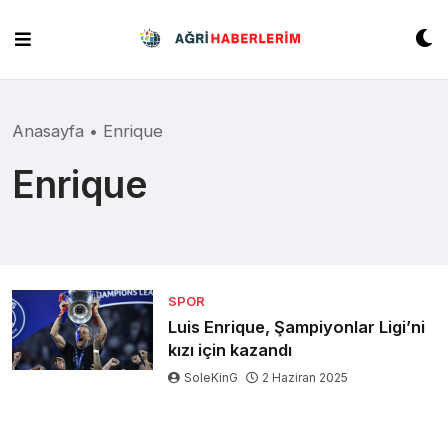
Skip
to
content
Anasayfa
•
Enrique
Enrique
SPOR
Luis Enrique, Şampiyonlar Ligi’ni
kızı için kazandı
SoleKinG
2 Haziran 2025