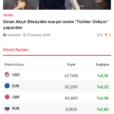
GENEL
Sinan Akçıl: Bilseydim marşın ismini ‘Türkler Gidiyor’
yapardım
SoleKinG
21 Haziran 2026
0
12
Döviz Kurları
Döviz Kuru
Fiyat
Değişim
USD
47,7436
%0,18
EUR
55,2510
%0,32
GBP
64,4811
%0,38
RUB
0,5825
%0,65