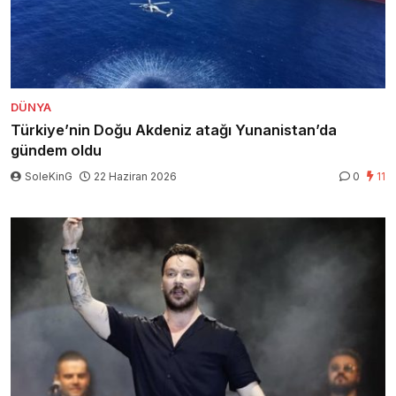
DÜNYA
Türkiye’nin Doğu Akdeniz atağı Yunanistan’da
gündem oldu
SoleKinG
22 Haziran 2026
0
11