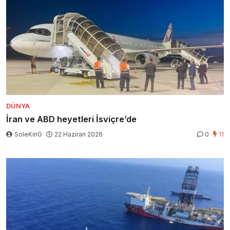
DÜNYA
İran ve ABD heyetleri İsviçre’de
SoleKinG
22 Haziran 2026
0
11