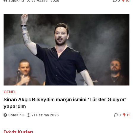
SoleKinG
22 Haziran 2026
0
10
GENEL
Sinan Akçıl: Bilseydim marşın ismini ‘Türkler Gidiyor’
yapardım
SoleKinG
21 Haziran 2026
0
11
Döviz Kurları