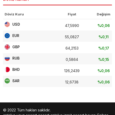
Döviz Kuru
Fiyat
Değişim
USD
47,5990
%0,06
EUR
55,0827
%0,11
GBP
64,2153
%0,17
RUB
0,5864
%0,15
BHD
126,2439
%0,06
SAR
12,6738
%0,06
© 2022 Tüm hakları saklıdır.