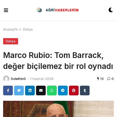
Skip
to
content
Anasayfa
»
Dünya
Dünya
Marco Rubio: Tom Barrack,
değer biçilemez bir rol oynadı
SoleKinG
-
1 Haziran 2026
15
0