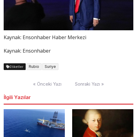
Kaynak:
Ensonhaber Haber Merkezi
Kaynak: Ensonhaber
Rubio
Suriye
Etiketler
Yazı
« Önceki Yazı
Sonraki Yazı »
dolaşımı
İlgili Yazılar