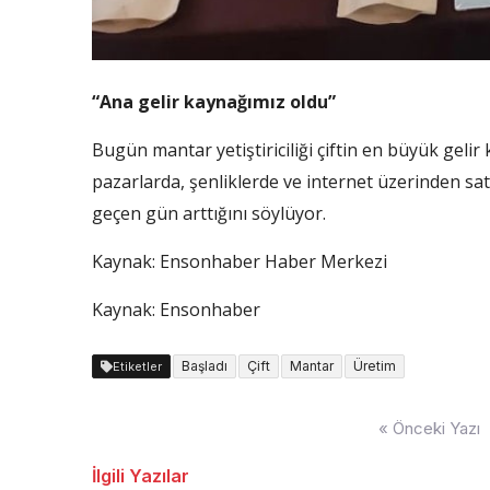
“Ana gelir kaynağımız oldu”
Bugün mantar yetiştiriciliği çiftin en büyük gel
pazarlarda, şenliklerde ve internet üzerinden satan
geçen gün arttığını söylüyor.
Kaynak:
Ensonhaber Haber Merkezi
Kaynak: Ensonhaber
Başladı
Çift
Mantar
Üretim
Etiketler
Yazı
« Önceki Yazı
dolaşımı
İlgili Yazılar