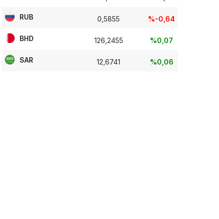
RUB
0,5855
%-0,64
BHD
126,2455
%0,07
SAR
12,6741
%0,06