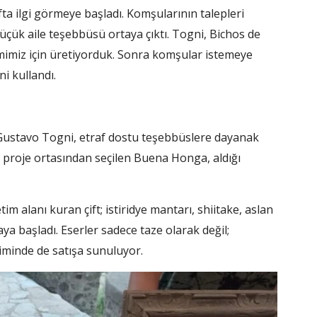
fta ilgi görmeye başladı. Komşularının talepleri
çük aile teşebbüsü ortaya çıktı. Togni, Bichos de
mimiz için üretiyorduk. Sonra komşular istemeye
ni kullandı.
. Gustavo Togni, etraf dostu teşebbüslere dayanak
 proje ortasından seçilen Buena Honga, aldığı
m alanı kuran çift; istiridye mantarı, shiitake, aslan
aya başladı. Eserler sadece taze olarak değil;
çiminde de satışa sunuluyor.