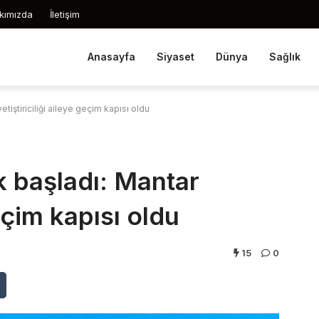
kımızda
İletişim
Anasayfa
Siyaset
Dünya
Sağlık
iştiriciliği aileye geçim kapısı oldu
 başladı: Mantar
geçim kapısı oldu
15
0