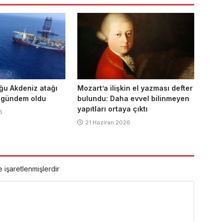
ğu Akdeniz atağı
Mozart’a ilişkin el yazması defter
 gündem oldu
bulundu: Daha evvel bilinmeyen
yapıtları ortaya çıktı
6
21 Haziran 2026
e işaretlenmişlerdir