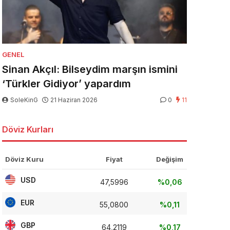
GENEL
Sinan Akçıl: Bilseydim marşın ismini
‘Türkler Gidiyor’ yapardım
SoleKinG
21 Haziran 2026
0
11
Döviz Kurları
Döviz Kuru
Fiyat
Değişim
USD
47,5996
%0,06
EUR
55,0800
%0,11
GBP
64,2119
%0,17