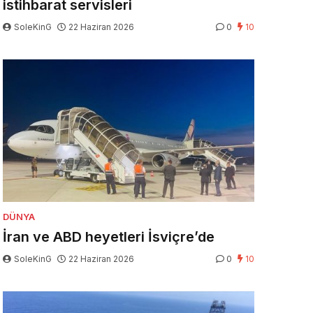
istihbarat servisleri
SoleKinG
22 Haziran 2026
0
10
DÜNYA
İran ve ABD heyetleri İsviçre’de
SoleKinG
22 Haziran 2026
0
10