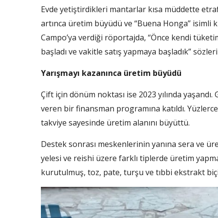
Evde yetiştirdikleri mantarlar kısa müddette etra
artınca üretim büyüdü ve “Buena Honga” isimli kü
Campo’ya verdiği röportajda, “Önce kendi tüketi
başladı ve vakitle satış yapmaya başladık” sözleri
Yarışmayı kazanınca üretim büyüdü
Çift için dönüm noktası ise 2023 yılında yaşandı
veren bir finansman programına katıldı. Yüzlerce
takviye sayesinde üretim alanını büyüttü.
Destek sonrası meskenlerinin yanına sera ve üreti
yelesi ve reishi üzere farklı tiplerde üretim yapm
kurutulmuş, toz, pate, turşu ve tıbbi ekstrakt bi