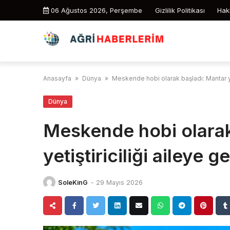
Skip
06 Ağustos 2026, Perşembe
Gizlilik Politikası
Hak
to
content
Anasayfa
»
Dünya
»
Meskende hobi olarak başladı: Mantar yet
Dünya
Meskende hobi olarak
yetiştiriciliği aileye 
SoleKinG
-
29 Mayıs 2026