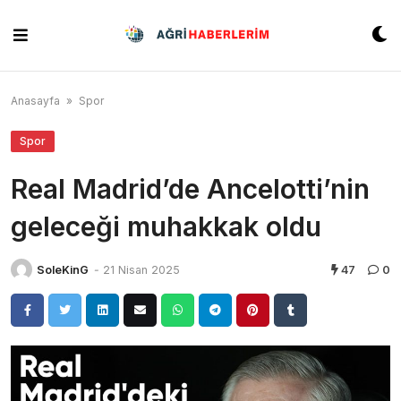
Skip
to
content
Anasayfa
»
Spor
Spor
Real Madrid’de Ancelotti’nin
geleceği muhakkak oldu
SoleKinG
-
21 Nisan 2025
47
0