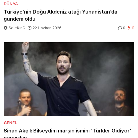
DÜNYA
Türkiye’nin Doğu Akdeniz atağı Yunanistan’da
gündem oldu
SoleKinG
22 Haziran 2026
0
11
GENEL
Sinan Akçıl: Bilseydim marşın ismini ‘Türkler Gidiyor’
yapardım