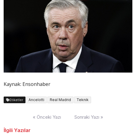
Kaynak: Ensonhaber
Ancelotti
Real Madrid
Teknik
Etiketler
Yazı
« Önceki Yazı
Sonraki Yazı »
dolaşımı
İlgili Yazılar