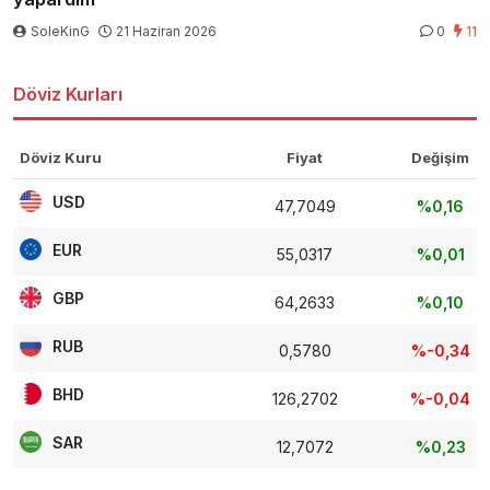
SoleKinG
21 Haziran 2026
0
11
Döviz Kurları
Döviz Kuru
Fiyat
Değişim
USD
47,7049
%0,16
EUR
55,0317
%0,01
GBP
64,2633
%0,10
RUB
0,5780
%-0,34
BHD
126,2702
%-0,04
SAR
12,7072
%0,23