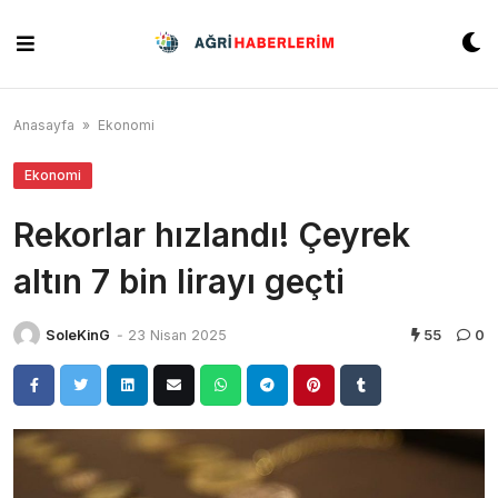
Skip
to
content
Anasayfa
»
Ekonomi
Ekonomi
Rekorlar hızlandı! Çeyrek
altın 7 bin lirayı geçti
SoleKinG
-
23 Nisan 2025
55
0