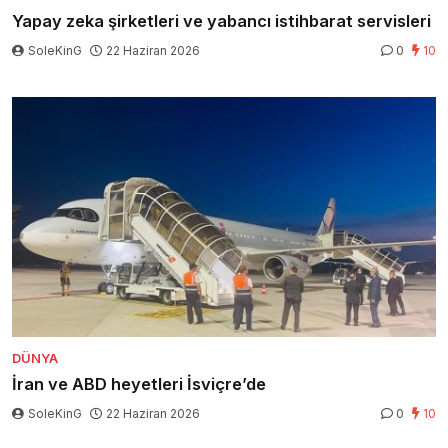
Yapay zeka şirketleri ve yabancı istihbarat servisleri
SoleKinG
22 Haziran 2026
0
10
DÜNYA
İran ve ABD heyetleri İsviçre’de
SoleKinG
22 Haziran 2026
0
10