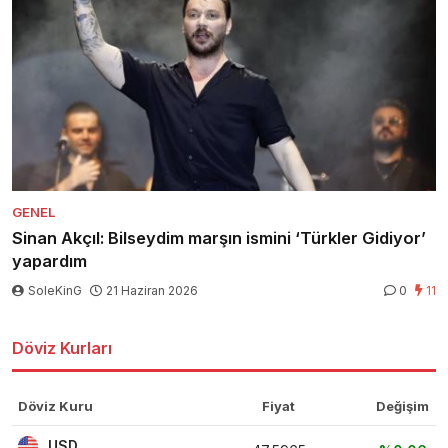
GENEL
Sinan Akçıl: Bilseydim marşın ismini ‘Türkler Gidiyor’
yapardım
SoleKinG
21 Haziran 2026
0
11
Döviz Kurları
Döviz Kuru
Fiyat
Değişim
USD