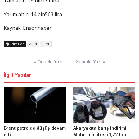
Tam altın: 29 bin131 lira
Yarım altın: 14 bin563 lira
Kaynak: Ensonhaber
Altın
Lira
Etiketler
Yazı
« Önceki Yazı
Sonraki Yazı »
dolaşımı
İlgili Yazılar
Brent petrolde düşüş devam
Akaryakıta barış indirimi:
etti
Motorinin litresi 1,22 lira