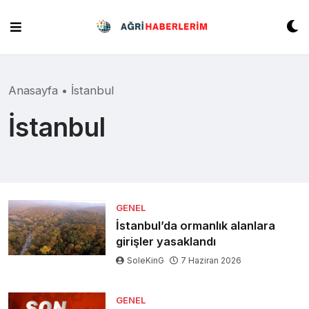
Skip
to
content
Anasayfa
•
İstanbul
İstanbul
GENEL
İstanbul’da ormanlık alanlara
girişler yasaklandı
SoleKinG
7 Haziran 2026
GENEL