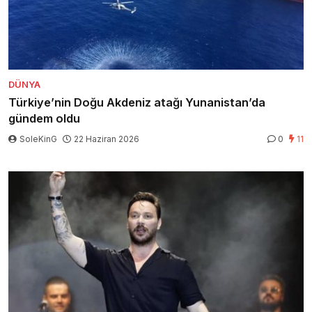
DÜNYA
Türkiye’nin Doğu Akdeniz atağı Yunanistan’da
gündem oldu
SoleKinG
22 Haziran 2026
0
11