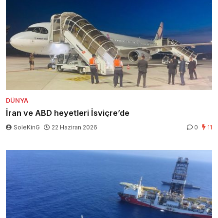
DÜNYA
İran ve ABD heyetleri İsviçre’de
SoleKinG
22 Haziran 2026
0
11