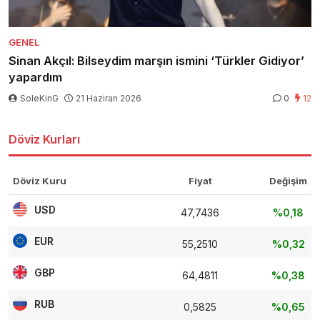
GENEL
Sinan Akçıl: Bilseydim marşın ismini ‘Türkler Gidiyor’
yapardım
SoleKinG
21 Haziran 2026
0
12
Döviz Kurları
Döviz Kuru
Fiyat
Değişim
USD
47,7436
%0,18
EUR
55,2510
%0,32
GBP
64,4811
%0,38
RUB
0,5825
%0,65