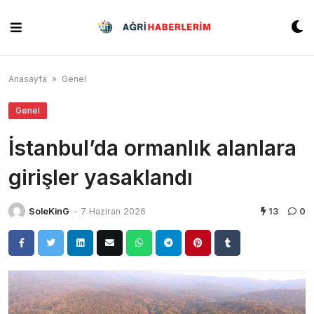
Skip
to
content
Anasayfa
»
Genel
Genel
İstanbul’da ormanlık alanlara
girişler yasaklandı
SoleKinG
-
7 Haziran 2026
13
0