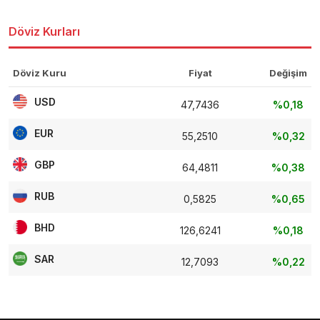
Döviz Kurları
Döviz Kuru
Fiyat
Değişim
USD
47,7436
%0,18
EUR
55,2510
%0,32
GBP
64,4811
%0,38
RUB
0,5825
%0,65
BHD
126,6241
%0,18
SAR
12,7093
%0,22