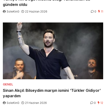
gündem oldu
SoleKinG
22 Haziran 2026
0
11
GENEL
Sinan Akçıl: Bilseydim marşın ismini ‘Türkler Gidiyor’
yapardım
SoleKinG
21 Haziran 2026
0
12