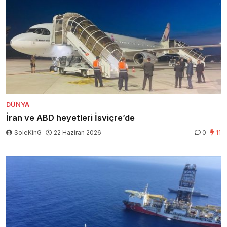
DÜNYA
İran ve ABD heyetleri İsviçre’de
SoleKinG
22 Haziran 2026
0
11