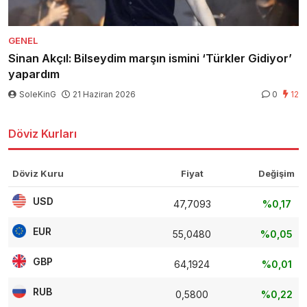
GENEL
Sinan Akçıl: Bilseydim marşın ismini ‘Türkler Gidiyor’
yapardım
SoleKinG
21 Haziran 2026
0
12
Döviz Kurları
Döviz Kuru
Fiyat
Değişim
USD
47,7093
%0,17
EUR
55,0480
%0,05
GBP
64,1924
%0,01
RUB
0,5800
%0,22