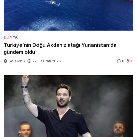
DÜNYA
Türkiye’nin Doğu Akdeniz atağı Yunanistan’da
gündem oldu
SoleKinG
22 Haziran 2026
0
11