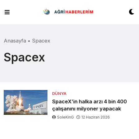
Skip
to
content
Anasayfa
•
Spacex
Spacex
DÜNYA
SpaceX’in halka arzı 4 bin 400
çalışanını milyoner yapacak
SoleKinG
12 Haziran 2026